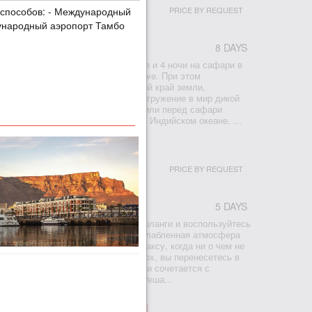
 способов: - Международный
PRICE BY REQUEST
дународный аэропорт Тамбо
8 DAYS
ение провести 3 ночи в Кейптауне и 4 ночи на сафари в
веднике Pinda Private Game Reserve. При этом
ты вы получаете в подарок. Южный край земли,
ны, легендарные виноградники и погружение в мир дикой
ваш отдых незабываемым. После или перед сафари
ночи в феерическом Oyster Box на Индийском океане. ...
РОРТЕ УМШЛАНГА, 4 НОЧИ
PRICE BY REQUEST
5 DAYS
 ночи в самом красивом отеле Умшланги и воспользуйтесь
ложением 4 ночи по цене 3х. Расслабленная атмосфера
рорта располагает к полному релаксу, когда ни о чем не
 только вы зайдете в The Oyster Box, вы перенесетесь в
 шарм и очарование ушедшей эпохи сочетается с
бствами и роскошным сервисом. Реша...
А ИСИМАНГАЛИСО, 2 НОЧИ