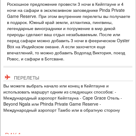
Роскошное предложение провести 3 ночи в Кейптауне и 4
PRICE BY REQUEST
ночи на сафари в эксклюзивном заповеднике Pinda Private
ЮАР
Game Reserve. При этом внутренние перелеты вы получаете
в подарок. Южный край земли, атлантика, пингвины,
8 DAYS
Individual
легендарные виноградники и погружение в мир дикой
Роскошное предложение провести 3 ночи в Кейптауне и 4 ночи на
природы сделают ваш отдых незабываемым. После или
сафари в эксклюзивном заповеднике Pinda Private Game Reserve.
перед сафари можно добавить 3 ночи в феерическом Oyster
При этом внутренние перелеты вы получаете в подарок. Южный
край земли, атлантика, пингвины, легендарные виноградники и
Box на Индийском океане. А если захочется еще
погружение в мир дикой природы сделают ваш отдых
впечатлений, то можно добавить Водопад Виктория, поезд
незабываемым. После или перед сафари можно добавить 3 ночи в
Ровос, и сафари в Ботсване.
феерическом Oyster Box на Индийском океане. ...
Спецпредложение 4=3
ПЕРЕЛЕТЫ
Вы можете выбрать начало или конец в Кейптауне и
использовать маршрут одним из следующих способов: -
Международный аэропорт Кейптауна - Cape Grace Отель -
Beyond Ngala или Phinda Private Game Reserve -
Международный аэропорт Тамбо или в обратную сторону
DAY 1