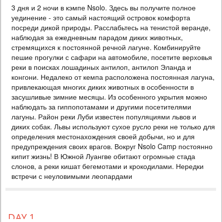
3 дня и 2 ночи в кэмпе Nsolo. Здесь вы получите полное
1790 USD
PERSON SHARING
уединение - это самый настоящий островок комфорта
ЗАМБИЯ
посреди дикой природы. Расслабьтесь на тенистой веранде,
наблюдая за ежедневным парадом диких животных,
3 DAYS
Safari
стремящихся к постоянной речной лагуне. Комбинируйте
3 дня и 2 ночи в уединенном кэмпе Luwi. Окрестности кемпа Luwi
пешие прогулки с сафари на автомобиле, посетите верховья
славятся львами и дикими собаками. Их трекинг во время пеших
сафари станет незабываемым приключением! Комбинируйте пешие
реки в поисках лошадиных антилоп, антилоп Эланда и
прогулки с сафари на автомобиле, посетите верховья реки в
конгони. Недалеко от кемпа расположена постоянная лагуна,
поисках лошадиных антилоп, антилоп Эланда и конгони. Недалеко
привлекающая многих диких животных в особенности в
от кемпа расположена постоянная лагуна, привлекающая многих
засушливые зимние месяцы. Из особенного укрытия можно
диких животных в особенности в за...
наблюдать за гиппопотамами и другими посетителями
лагуны. Район реки Луби известен популяциями львов и
Eco Style
диких собак. Львы используют сухое русло реки не только для
определения местонахождения своей добычи, но и для
предупреждения своих врагов. Вокруг Nsolo Camp постоянно
кипит жизнь! В Южной Луангве обитают огромные стада
слонов, а реки кишат бегемотами и крокодилами. Нередки
встречи с неуловимыми леопардами
DAY 1