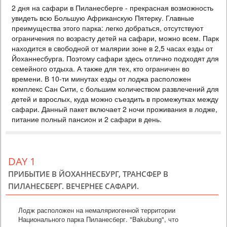
2 дня на сафари в Пиланесберге - прекрасная возможность
ПАНСИОН
увидеть всю Большую Африканскую Пятерку. Главные
534 USD
PERSON SHARING
преимущества этого парка: легко добраться, отсутствуют
ЮАР
ограничения по возрасту детей на сафари, можно всем. Парк
находится в свободной от малярии зоне в 2,5 часах езды от
3 DAYS
Safari
Йоханнесбурга. Поэтому сафари здесь отлично подходят для
2 дня на сафари в Пиланесберге - прекрасная возможность увидеть
семейного отдыха. А также для тех, кто ограничен во
всю Большую Африканскую Пятерку. Главные преимущества этого
времени. В 10-ти минутах езды от лоджа расположен
парка: легко добраться, отсутствуют ограничения по возрасту
детей на сафари, можно всем. Парк находится в свободной от
комплекс Сан Сити, с большим количеством развлечений для
малярии зоне в 2,5 часах езды от Йоханнесбурга. Поэтому сафари
детей и взрослых, куда можно съездить в промежутках между
здесь отлично подходят для семейного отдыха. А также для тех,
сафари. Данный пакет включает 2 ночи проживания в лодже,
кто ограничен во времени. В 1...
питание полный пансион и 2 сафари в день.
Выгодно с детьми
DAY 1
ПРИБЫТИЕ В ЙОХАННЕСБУРГ, ТРАНСФЕР В
ПИЛАНЕСБЕРГ. ВЕЧЕРНЕЕ САФАРИ.
Лодж расположен на немаляриогенной территории
Национального парка Пиланесберг. "Bakubung", что