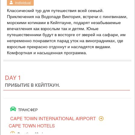
Individual
IMBALALA ZAMBEZI SAFARI LODGE
Классический тур для путешествия всей семьей.
PRICE BY REQUEST
Приключения на Водопаде Виктория, встречи с пингвинами,
ЗИМБАБВЕ
морскими котиками в Кейптауне, подарят незабываемые
впечатления как взрослым так и детям. Юные
4 DAYS
Safari
путешественники будут в восторге от зверей на сафари, им
В стоимость входит: - проживание в отеле Imbalala Lodge на 3 ночи
непременно понравится парад уток на виноградниках, где
с полным пансионом, местные напитки - все трансферы -
взрослые прекрасно отдохнут и насладятся видами.
посещение водопада Виктория - национальный парк Чобе на целый
день (речное сафари, обед и сафари на автомобиле) - на выбор
Комфортная и насыщенная программа.
утреннее и дневное сафари в национальном парке Замбези
(частная концессия) - на выбор утреннее и послеобеденное речное
сафари
DAY 1
ПРИБЫТИЕ В КЕЙПТАУН.
ТРАНСФЕР
CAPE TOWN INTERNATIONAL AIRPORT
CAPE TOWN HOTELS
Duration: 40min