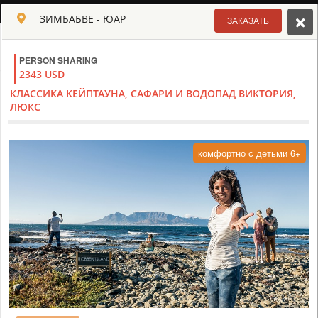
РУССКИЙ
ЗИМБАБВЕ - ЮАР
ЗАКАЗАТЬ
Toggle navigation
PERSON SHARING
КЛУБ КУЛЬТ АФРИКИ
2343 USD
USD
КЛАССИКА КЕЙПТАУНА, САФАРИ И ВОДОПАД ВИКТОРИЯ,
TOUR
HOTEL
ACTIV
MAP
CART
ЛЮКС
ЗИМБАБВЕ
комфортно с детьми 6+
ТУР НА ВОДОПАД ВИКТОРИЯ И САФАРИ В