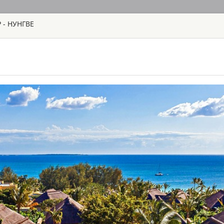
 - НУНГВЕ
ГЛАВНАЯ
ТУРЫ
С
TOUR
HOTEL
ACTIV
MAP
ТАНЗАНИЯ - ЗАНЗ
BARAZA RESO
ТАНЗАНИЯ - ЗА
Отель расположен 
пляжей мира по ве
журнал включил бу
отелей. И действи
отдыха на Занзиб
услуг всего 30 ви
GOLD ZANZIB