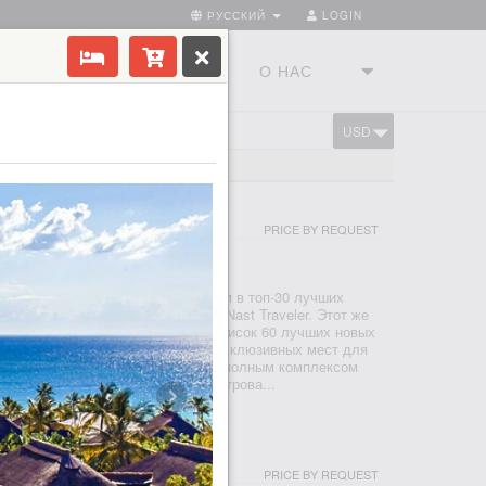
РУССКИЙ
LOGIN
ТРАНЫ
ТУРСТУДИЯ
О НАС
USD
CART
ИБАР
RT AND SPA ZANZIBAR
PRICE BY REQUEST
НЗИБАР - ЗАНЗИБАР - НУНГВЕ
на пляже Bwejuu - Paje, входящем в топ-30 лучших
рсии престижного журнала Conde Nast Traveler. Этот же
тик-отель Baraza Resort&Spa в список 60 лучших новых
тельно, Baraza - одно из самых эксклюзивных мест для
аре. В этом потрясающем отеле с полным комплексом
лл, они напоминают о наследии Острова...
AR BEACH HOUSE & SPA
PRICE BY REQUEST