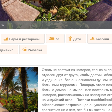
ТАНЗАНИЯ - ЗА
The Gold Zanzibar
с белоснежным пес
северо-западном п
всяких сомнений, 
IEW
67 изысканных ном
сады. Каждый безу
Бары и рестораны
Бассейн
55
Дети
HOTEL RIU PA
-дайвинг
Рыбалка
ТАНЗАНИЯ - ЗА
Hotel Riu Palace 
Отель не состоит из номеров, только вилл
белым песком и кр
отделен друг от друга, чтобы достичь а
себя как в настоя
и уединения. Все они оснащены душем на
Занзибаре, Танзан
большими террасами. Площадь отеля позв
эксклюзивным обсл
этого отеля в Зан
больше домов, но мы решили построить т
номеров, расположенных на западном скл
на индийский океан. Потолки reachforthes
MNEMBA ISLA
обеспечивает потрясающее ощущение себ
сравниться ни с чем, что бы вы хотели на