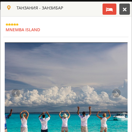
РУССКИЙ
ТАНЗАНИЯ - ЗАНЗИБАР
Toggle navigation
КЛУБ КУЛЬТ АФРИКИ
MNEMBA ISLAND
USD
TOUR
HOTEL
ACTIV
MAP
CART
ТАНЗАНИЯ - ЗАНЗИБАР
BARAZA RESORT AND SPA ZANZIBAR