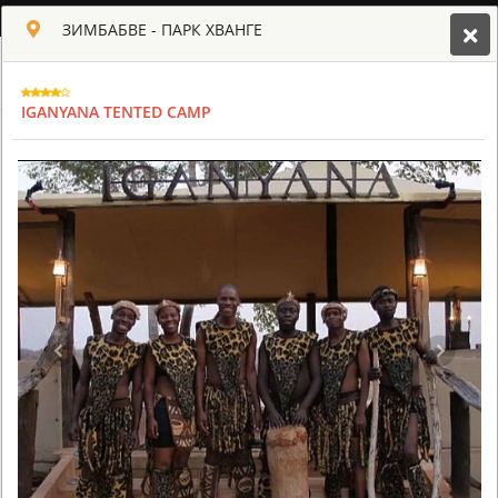
РУССКИЙ
ЗИМБАБВЕ - ПАРК ХВАНГЕ
Toggle navigation
КЛУБ КУЛЬТ АФРИКИ
IGANYANA TENTED CAMP
USD
TOUR
HOTEL
ACTIV
MAP
CART
ЗИМБАБВЕ - ПАРК ХВАНГЕ
IGANYANA TENTED CAMP