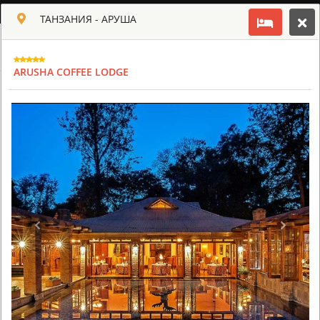
РУССКИЙ
ТАНЗАНИЯ - АРУША
Toggle navigation
КЛУБ КУЛЬТ АФРИКИ
ARUSHA COFFEE LODGE
USD
TOUR
HOTEL
ACTIV
MAP
CART
ТАНЗАНИЯ - АРУША
ARUSHA COFFEE LODGE