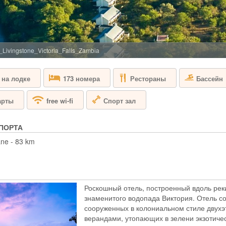
ЗАМБИЯ - ЮЖ
Кемп Chinzombo ра
жемчужина долины
окружающей средой
жилые зоны плавно
_Livingstone_Victoria_Falls_Zambia
берегу реки. Коло
и отсылают нас к 
 на лодке
Рестораны
Бассейн
173 номера
CHONGWE SU
Спорт зал
арты
free wi-fi
ЗАМБИЯ - НИ
ПОРТА
Частный и эксклюз
ane - 83 km
великолепную роск
нетронутой дикой
акациями у слияни
одной спальней) и
друзей, путешеств
Роскошный отель, построенный вдоль реки
знаменитого водопада Виктория. Отель с
CHONGWE CA
сооруженных в колониальном стиле двух
верандами, утопающих в зелени экзотичес