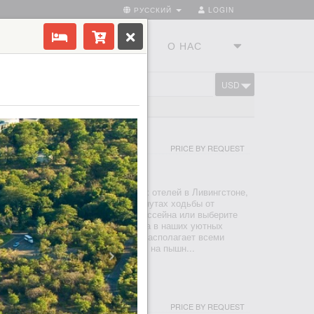
РУССКИЙ
LOGIN
ТРАНЫ
ТУРСТУДИЯ
О НАС
USD
CART
IA FALLS RESORT
PRICE BY REQUEST
ИНГСТОН - ВОДОПАД ВИКТОРИЯ
ls Resort, один из самых популярных отелей в Ливингстоне,
еальное место для отдыха в 5 минутах ходьбы от
пада Виктория. Расслабьтесь у бассейна или выберите
 вкусу. Почувствуйте себя как дома в наших уютных
ыполнен в современном стиле и располагает всеми
ствами. Из окон открывается вид на пышн...
CAMP
PRICE BY REQUEST