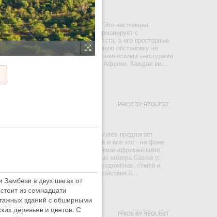
НАЯ ЛУАНГВА
сположен на изгибе реки Луангва. Это настоящая
. Роскошный дизайн Chinzombo гармонирует с
 благодаря стенам из травы и холста, а его просторные
 и незаметно перетекают в спокойную обстановку на
ниальные акценты дополняются органическими текстурами
самым первым дням исследования Африки. Каждая ви...
ITES
PRICE BY REQUEST
ЖНЯЯ ЗАМБЕЗИ
ивный кемп Time + Tide Chongwe Suites предлагает
ошь, первоклассное обслуживание и все это - на фоне
 природы. Он расположен под древними африканскими
я рек Чонгве и Замбези. Изысканные номера Cassia (с
 Albida (с двумя) идеальны для молодоженов, семей и
ующих вместе. В этом оазисе спокойствия и...
 Замбези в двух шагах от
остоит из семнадцати
MP
этажных зданий с обширными
ких деревьев и цветов. С
PRICE BY REQUEST