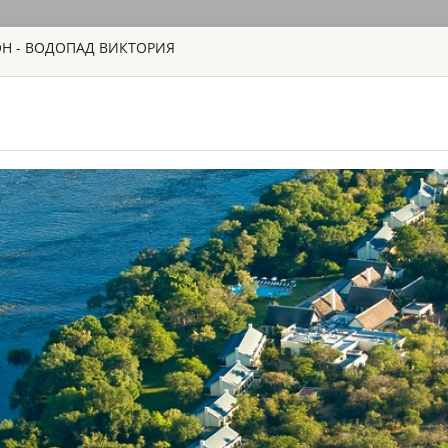
ОН - ВОДОПАД ВИКТОРИЯ
ГЛАВНАЯ
ТУРЫ
С
TOUR
HOTEL
ACTIV
MAP
ЗАМБИЯ
AVANI VICTOR
ЗАМБИЯ - ЛИВ
Avani Victoria Fal
предлагает вам ид
легендарного водо
себе экскурсии по
номерах. Каждый в
необходимыми удоб
CHINZOMBO 
VIP