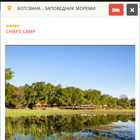
РУССКИЙ
БОТСВАНА - ЗАПОВЕДНИК МОРЕМИ
Toggle navigation
КЛУБ КУЛЬТ АФРИКИ
CHIEF'S CAMP
USD
TOUR
HOTEL
ACTIV
MAP
CART
БОТСВАНА - ЗАПОВЕДНИК МОРЕМИ
CHIEF'S CAMP