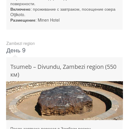
поверхности.
Включено
: проживание с завтраком, посещение озера
Otjikoto.
Размещение
: Minen Hotel
Zambezi region
День 9
Tsumeb – Divundu, Zambezi region (550
км)
После завтрака переезд в Замбези регион.