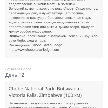
представление о жизни местных жителей.
Вечерний круиз на закате по реке Chobe. Стадо слонов,
переходящих реку в лучах заходящего солнца,
неторопливо плывущие бегемоты, спокойная гладь
воды и тишина, лишь изредка нарушаемая криком
пролетающих птиц или рыком дикого зверя, придаст
круизу особое очарование.
Включено
: проживание с завтраком, вечерний круиз по
реке Чобе, вход в парк.
Размещение
: Chobe Safari Lodge
http://www.chobesafarilodge.com
Botswana Chobe
День 12
Chobe National Park, Botswana –
Victoria Falls, Zimbabwe (100 км)
По желанию (за дополнительную плату) утреннее
сафари 4х4 по национальному парку Chobe - второму