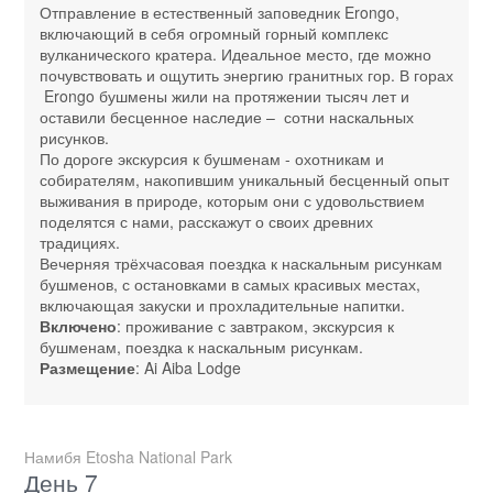
Отправление в естественный заповедник Erongo,
включающий в себя огромный горный комплекс
вулканического кратера. Идеальное место, где можно
почувствовать и ощутить энергию гранитных гор. В горах
Erongo бушмены жили на протяжении тысяч лет и
оставили бесценное наследие – сотни наскальных
рисунков.
По дороге экскурсия к бушменам - охотникам и
собирателям, накопившим уникальный бесценный опыт
выживания в природе, которым они с удовольствием
поделятся с нами, расскажут о своих древних
традициях.
Вечерняя трёхчасовая поездка к наскальным рисункам
бушменов, с остановками в самых красивых местах,
включающая закуски и прохладительные напитки.
Включено
: проживание с завтраком, экскурсия к
бушменам, поездка к наскальным рисункам.
Размещение
: Ai Aiba Lodge
Намибя Etosha National Park
День 7