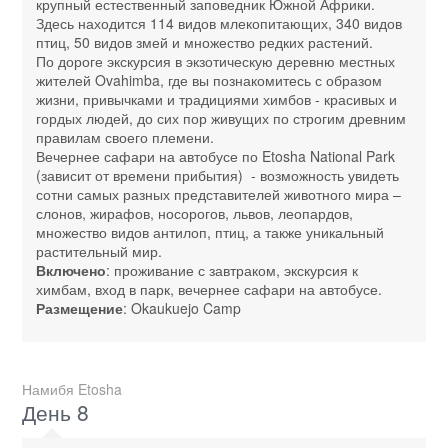
крупный естественный заповедник Южной Африки.
Здесь находится 114 видов млекопитающих, 340 видов
птиц, 50 видов змей и множество редких растений.
По дороге экскурсия в экзотическую деревню местных
жителей Ovahimba, где вы познакомитесь с образом
жизни, привычками и традициями химбов - красивых и
гордых людей, до сих пор живущих по строгим древним
правилам своего племени.
Вечернее сафари на автобусе по Etosha National Park
(зависит от времени прибытия) - возможность увидеть
сотни самых разных представителей животного мира –
слонов, жирафов, носорогов, львов, леопардов,
множество видов антилоп, птиц, а также уникальный
растительный мир.
Включено
: проживание с завтраком, экскурсия к
химбам, вход в парк, вечернее сафари на автобусе.
Размещение
: Okaukuejo Camp
Намибя Etosha
День 8