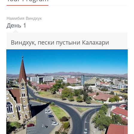
Намибия Виндхук
День 1
Виндхук, пески пустыни Калахари