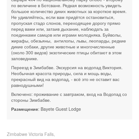
по величине в Ботсване. Редкая возможность увидеть
большое количество диких животных за короткое время.
Не удивляйтесь, если вам придётся остановиться,
пропуская стадо слонов, переходящее дорогу прямо
перед вами или, затаив дыхание, наблюдать за
поединками самцов или играми молодняка. Буйволы,
жирафы, обезьяны, антилопы, львы, леопарды, редкие
дикие собаки, другие животные и многочисленные
(около 300 видов) экзотические птицы обитают в этом
заповеднике.
Переезд в Зимбабве. Экскурсия на водопад Виктория.
Необычная красота природы, сила и мощь воды,
прекрасный вид на водопад, - всё это не оставит вас
равнодушными!
Включено: проживание с завтраком, вход на Водопад со
стороны Зимбабве.
Размещение
: Bayete Guest Lodge
Zimbabwe Victoria Falls,