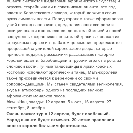
Ашанти считаются шедеврами африканского искусства) и
окружен старейшинами и советниками ашанти, все под
властью Королевского спикера, который держит в своих
руках символы власти. Перед королем также сформирован
узкий проход сановников, представляющих все роли и
позиции власти в королевстве: держателей мечей и ножей,
вооруженных охранников, носителей красивых опахал из
страусиных перьев и т. д. Затем церемония продолжается
процессией служителей королевского двора, которые
приносят подарки, рассказчики рассказывают историю
королей ашанти, барабанщики и трубачи играют в рога из
слоновой кости. Тучные танцовщицы в ярких красных
костюмах исполняют эротический танец. Мать-королева
также присоединяется к церемонии со своими
сопровождающими. Мы станем свидетелями великолепия,
вкуса и атмосферы одного из последних великих
африканских монархов лесов.
Akwasidae, заезды: 12 апреля, 5 июля, 16 августа, 27
сентября, 8 ноября
Очень важно: тур с 12 апреля, будет особенный.
Народ ашанти будет отмечать 20-летие правления
своего короля большим фестивалем.