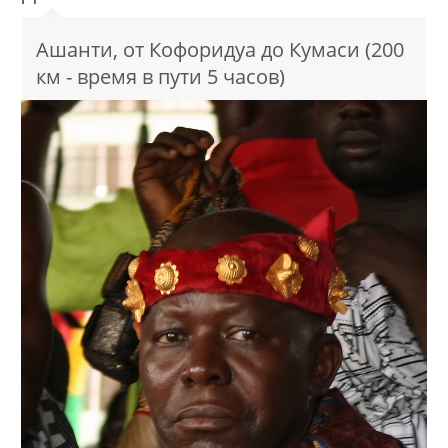
Ашанти, от Кофоридуа до Кумаси (200
км - время в пути 5 часов)