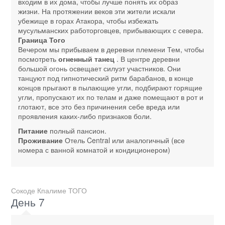
входим в их дома, чтобы лучше понять их образ
жизни. На протяжении веков эти жители искали
убежище в горах Атакора, чтобы избежать
мусульманских работорговцев, прибывающих с севера.
Граница Того
Вечером мы прибываем в деревни племени Тем, чтобы
посмотреть
огненный танец
. В центре деревни
большой
огонь
освещает силуэт участников. Они
танцуют под гипнотический ритм барабанов, в конце
концов прыгают в пылающие угли, подбирают горящие
угли, пропускают их по телам и даже помещают в рот и
глотают, все это без причинения себе вреда или
проявления каких-либо признаков боли.
Питание
полный пансион.
Проживание
Отель Central или аналогичный (все
номера с ванной комнатой и кондиционером)
Сокоде Кпалиме ТОГО
День 7