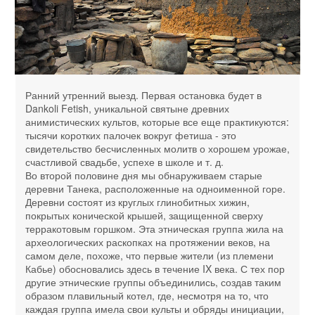
Ранний утренний выезд. Первая остановка будет в
Dankoli Fetish, уникальной святыне древних
анимистических культов, которые все еще практикуются:
тысячи коротких палочек вокруг фетиша - это
свидетельство бесчисленных молитв о хорошем урожае,
счастливой свадьбе, успехе в школе и т. д.
Во второй половине дня мы обнаруживаем старые
деревни Танека, расположенные на одноименной горе.
Деревни состоят из круглых глинобитных хижин,
покрытых конической крышей, защищенной сверху
терракотовым горшком. Эта этническая группа жила на
археологических раскопках на протяжении веков, на
самом деле, похоже, что первые жители (из племени
Кабье) обосновались здесь в течение IX века. С тех пор
другие этнические группы объединились, создав таким
образом плавильный котел, где, несмотря на то, что
каждая группа имела свои культы и обряды инициации,