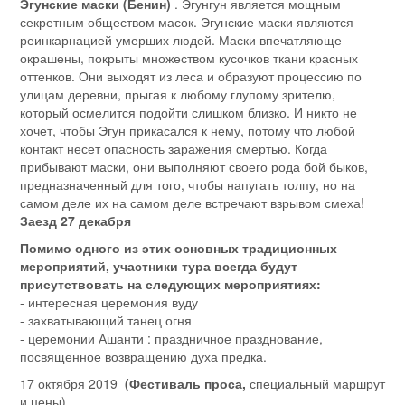
Эгунские маски (Бенин)
. Эгунгун является мощным
секретным обществом масок. Эгунские маски являются
реинкарнацией умерших людей. Маски впечатляюще
окрашены, покрыты множеством кусочков ткани красных
оттенков. Они выходят из леса и образуют процессию по
улицам деревни, прыгая к любому глупому зрителю,
который осмелится подойти слишком близко. И никто не
хочет, чтобы Эгун прикасался к нему, потому что любой
контакт несет опасность заражения смертью. Когда
прибывают маски, они выполняют своего рода бой быков,
предназначенный для того, чтобы напугать толпу, но на
самом деле их на самом деле встречают взрывом смеха!
Заезд 27 декабря
Помимо одного из этих основных традиционных
мероприятий, участники тура всегда будут
присутствовать на следующих мероприятиях:
- интересная церемония вуду
- захватывающий танец огня
- церемонии Ашанти : праздничное празднование,
посвященное возвращению духа предка.
17 октября 2019
(Фестиваль проса,
специальный маршрут
и цены),