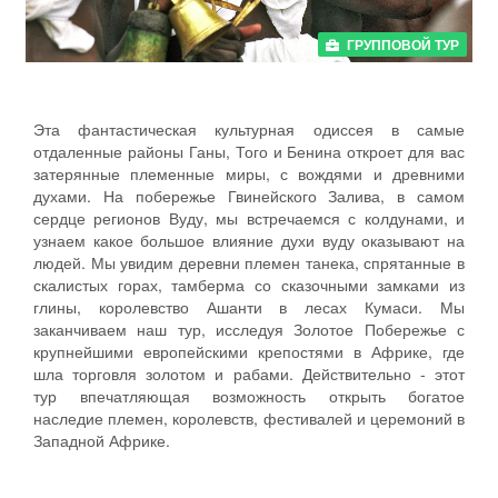
ГРУППОВОЙ ТУР
Эта фантастическая культурная одиссея в самые
отдаленные районы Ганы, Того и Бенина откроет для вас
затерянные племенные миры, с вождями и древними
духами. На побережье Гвинейского Залива, в самом
сердце регионов Вуду, мы встречаемся с колдунами, и
узнаем какое большое влияние духи вуду оказывают на
людей. Мы увидим деревни племен танека, спрятанные в
скалистых горах, тамберма со сказочными замками из
глины, королевство Ашанти в лесах Кумаси. Мы
заканчиваем наш тур, исследуя Золотое Побережье с
крупнейшими европейскими крепостями в Африке, где
шла торговля золотом и рабами. Действительно - этот
тур впечатляющая возможность открыть богатое
наследие племен, королевств, фестивалей и церемоний в
Западной Африке.