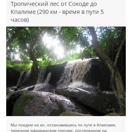
Тропический лес от Сокоде до
Кпалиме (290 км - время в пути 5
часов)
Мы поедем на юг, остановившись по пути в Атакпаме,
типичном африканском городке, построенном на