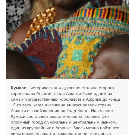
Кумаси
- историческая и духовная столица старого
королевства Ашанти. Люди Ашанти были одним из
самых могущественных королевств в Африке до конца
19-го века, когда англичане аннексировали страну
Ашанти в своей колонии на Голд-Косте. Население
Кумаси составляет около миллиона человек. Это
огромный город с уникальным центральным рынком,
один из крупнейших в Африке. Здесь можно найти все
виды ремесел ашанти (кожгалантерея, гончарные