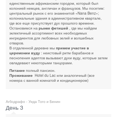
единственным африканским городом, который был
колонией немцев, англичан и французов. Мы посетим:
центральный рынок с его знаменитой «Nana Benz»;
колониальные здания в административном квартале,
где все еще присутствует дух прошлого времени.
Остановимся на
рынке фетишей
, где мы найдем
эклектичный ассортимент всех необходимых
ингредиентов для любовных зелий и волшебных
отваров.
В отдаленной деревне мы
примем участие в
церемонии вуду
: неистовый ритм барабанов и
песнопения адептов вызывают духи вуду, которые затем
овладевают некоторыми танцорами.
Питание
полный пансион.
Проживание
Hotel du Lac или аналогичный (все
номера с ванной комнатой и кондиционером)
Агбодрафо - Уида Того и Бенин
День 3