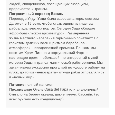
людей, священников, посещающих экзорцизм,
пророчества и трансы.
Пограничный переход Бенин.
Переезд в Уиду.
Уида
была завоевана королевством
Дагомеи в 18 веке, чтобы стать одним из главных
рабовладельческих портов. Сегодня Уида обладает
афро-бразильской архитектурой. Размеренная
жизнь местного населения гармонично сочетается с
грохотом далеких волн и ритмом барабанов -
атмосферой, неподвластной времени. Пешком мы
посетим Храм Питона и португальский Форт, в
настоящее время небольшой, но интересный музей
истории Уиды и трансатлантической работорговли. Мы
заканчиваем экскурсию прогулкой по «дороге рабов» на
пляж, до точки «невозврата» откуда рабы отправлялись
в «новый мир».
Питание
полный пансион
Проживание
Отель Casa del Papa или аналогичный,
бунгало на берегу океана, дикие пляжи, бассейн. (во
всех бунгало есть кондиционер)