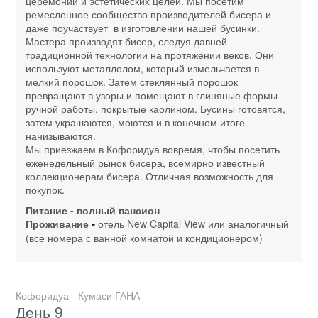
церемоний и эстетических целей. Мы посетим
ремесленное сообщество производителей бисера и
даже поучаствует в изготовлении нашей бусинки.
Мастера производят бисер, следуя давней
традиционной технологии на протяжении веков. Они
используют металлолом, который измельчается в
мелкий порошок. Затем стеклянный порошок
превращают в узоры и помещают в глиняные формы
ручной работы, покрытые каолином. Бусины готовятся,
затем украшаются, моются и в конечном итоге
нанизываются.
Мы приезжаем в Кофоридуа вовремя, чтобы посетить
еженедельный рынок бисера, всемирно известный
коллекционерам бисера. Отличная возможность для
покупок.
Питание - полный пансион
Проживание
отель New Capital View или аналогичный
-
(все номера с ванной комнатой и кондиционером)
Кофоридуа - Кумаси ГАНА
День 9