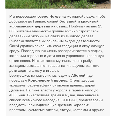
Мы пересекаем
озеро Нокве
на моторной лодке, чтобы
добраться до Ганвие,
самой большой и красивой
африканской деревни на сваях
. Приблизительно 25
000 жителей этнической группы тофино строят свои
деревянные хижины на сваях из тикового дерева.
Рыбалка является их основным видом деятельности.
Ganvi удалось сохранить свои традиции и окружающую
среду. Повседневная жизнь разворачивается в лодках,
которыми взрослые и дети легко управляют, используя
яркие весла. Из этих каноэ мужчины ловят рыбу,
женщины выставляют товары на «плавучем рынке»,
дети ходят в школу и играют.
Вернувшись на материк, мы едем в
Абомей
, где
посещаем
Королевский дворец.
Стены дворца
украшены барельефами символов древних царей
Дагомеи. На пике власти у короля в гареме жило до
4000 жен. В настоящее время в музее, внесенном в
список Всемирного наследия ЮНЕСКО, представлены
предметы, принадлежащие древним королям:
престолы, культовые алтари, статуи, костюмы и оружие.