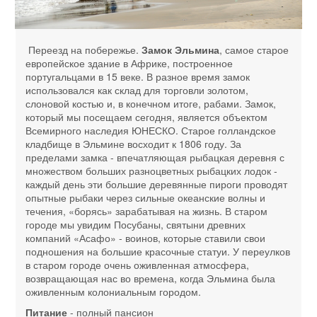
Переезд на побережье.
Замок Эльмина
, самое старое
европейское здание в Африке, построенное
португальцами в 15 веке. В разное время замок
использовался как склад для торговли золотом,
слоновой костью и, в конечном итоге, рабами. Замок,
который мы посещаем сегодня, является объектом
Всемирного наследия ЮНЕСКО. Старое голландское
кладбище в Эльмине восходит к 1806 году. За
пределами замка - впечатляющая рыбацкая деревня с
множеством больших разноцветных рыбацких лодок -
каждый день эти большие деревянные пироги проводят
опытные рыбаки через сильные океанские волны и
течения, «борясь» зарабатывая на жизнь. В старом
городе мы увидим Посубаны, святыни древних
компаний «Асафо» - воинов, которые ставили свои
подношения на большие красочные статуи. У переулков
в старом городе очень оживленная атмосфера,
возвращающая нас во времена, когда Эльмина была
оживленным колониальным городом.
Питание
- полный пансион