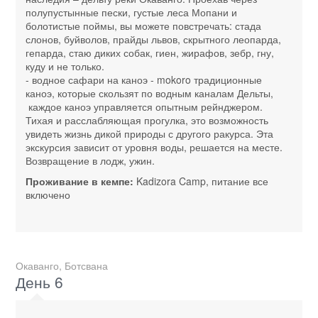
полупустынные пески, густые леса Мопани и
болотистые поймы, вы можете повстречать: стада
слонов, буйволов, прайды львов, скрытного леопарда,
гепарда, стаю диких собак, гиен, жирафов, зебр, гну,
куду и не только.
- водное сафари на каноэ - mokoro традиционные
каноэ, которые скользят по водным каналам Дельты,
каждое каноэ управляется опытным рейнджером.
Тихая и расслабляющая прогулка, это возможность
увидеть жизнь дикой природы с другого ракурса. Эта
экскурсия зависит от уровня воды, решается на месте.
Возвращение в лодж, ужин.
Проживание в кемпе:
Kadizora Camp, питание все
включено
Окаванго, Ботсвана
День 6