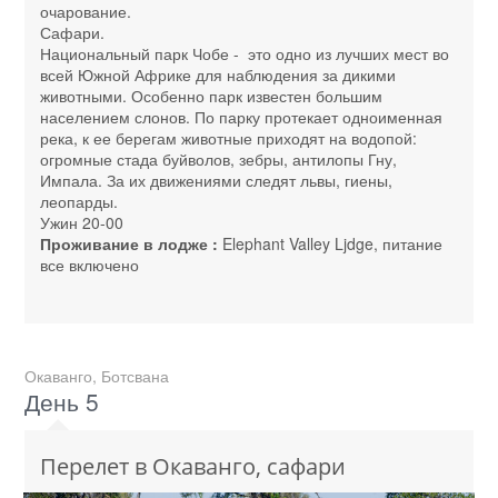
очарование.
Сафари.
Национальный парк Чобе - это одно из лучших мест во
всей Южной Африке для наблюдения за дикими
животными. Особенно парк известен большим
населением слонов. По парку протекает одноименная
река, к ее берегам животные приходят на водопой:
огромные стада буйволов, зебры, антилопы Гну,
Импала. За их движениями следят львы, гиены,
леопарды.
Ужин 20-00
Проживание в лодже :
Elephant Valley Ljdge, питание
все включено
Окаванго, Ботсвана
День 5
Перелет в Окаванго, сафари