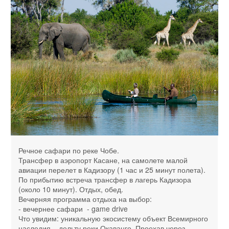
Речное сафари по реке Чобе.
Трансфер в аэропорт Касане, на самолете малой
авиации перелет в Кадизору (1 час и 25 минут полета).
По прибытию встреча трансфер в лагерь Кадизора
(около 10 минут). Отдых, обед.
Вечерняя программа отдыха на выбор:
- вечернее сафари - game drive
Что увидим: уникальную экосистему объект Всемирного
наследия – дельту реки Окаванго. Проехав через