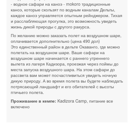
- водное сафари на каноэ - mokoro традиционные
каноэ, которые скользят по водным каналам Дельты,
каждое каноэ управляется опытным рейнджером. Тихая
и расслабляющая прогулка, это возможность увидеть
жизнь дикой природы с другого ракурса.
По желанию можно заказать полет на воздушном шаре,
оплачивается дополнительно (цена 490 дол)
Это единственный район в дельте Окаванго, где можно
полетать на воздушном шаре. Ваше сафари на
воздушном шаре начинается с раннего утреннего
вылета из лагеря Кадизора, проезжая через поймы до
места запуска воздушного шара. На этом сафари до
рассвета вам может посчастливиться увидеть ночную
дикую природу. А во время полета вы будете наблюдать
потрясающий ландшафт и его обитателей с высоты
птичьего полета.
Проживание в кемпе:
Kadizora Camp, питание все
включено