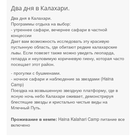
Два дня в Калахари.
Два дня в Калахари.
Программы отдыха на выбор:
- утреннее сафари, вечернее сафари в частной
концессии
Дает вам возможность исследовать эту красивую
пустынную область, где обитают редкие калахарские
львы. Если повезет также можно увидеть леопарда,
гепарда и неуловимую коричневую гиену, которая часто
посещает этот район.
- прогулки с бушменами.
- ночное сафари и наблюдение за звездами (Haina
Camp)
Поездка на возвышенную звездную платформу, где в
ясную ночь небо Калахари оживает, демонстрируя
блестящие звезды и кристально чистые виды на
Млечный Путь.
Проживание в кемпе:
Haina Kalahari Camp питание все
включено