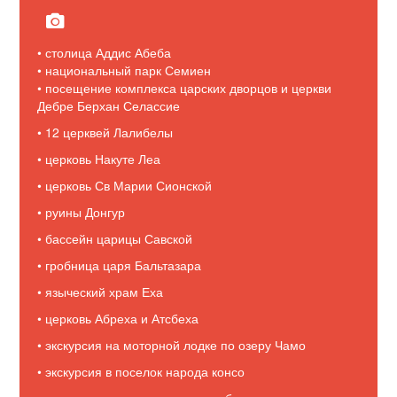
• столица Аддис Абеба
• национальный парк Семиен
• посещение комплекса царских дворцов и церкви
Дебре Берхан Селассие
• 12 церквей Лалибелы
• церковь Накуте Леа
• церковь Св Марии Сионской
• руины Донгур
• бассейн царицы Савской
• гробница царя Бальтазара
• языческий храм Еха
• церковь Абреха и Атсбеха
• экскурсия на моторной лодке по озеру Чамо
• экскурсия в поселок народа консо