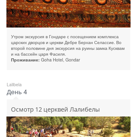
Утром экскурсия в Гондаре с посещением комплекса
царских дворцов и церкви Дебре Берхан Селассие. Во
второй половине дня экскурсия на руины замка Кусквам
и на бассейн царя Фасиля.
Проживание:
Goha Hotel, Gondar
Lalibela
День 4
Осмотр 12 церквей Лалибелы