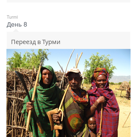
Turmi
День 8
Переезд в Турми