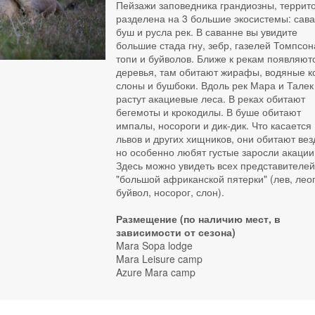
Пейзажи заповедника грандиозны, террит
разделена на 3 большие экосистемы: сава
буш и русла рек. В саванне вы увидите
большие стада гну, зебр, газелей Томпсон
топи и буйволов. Ближе к рекам появляют
деревья, там обитают жирафы, водяные к
слоны и бушбоки. Вдоль рек Мара и Талек
растут акациевые леса. В реках обитают
бегемоты и крокодилы. В буше обитают
импалы, носороги и дик-дик. Что касается
львов и других хищников, они обитают вез
но особенно любят густые заросли акации
Здесь можно увидеть всех представителе
"большой африканской пятерки" (лев, лео
буйвол, носорог, слон).
Размещение (по наличию мест, в
зависимости от сезона)
Mara Sopa lodge
Mara Leisure camp
Azure Mara camp