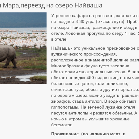
 Мара,переезд на озеро Найваша
Утреннее сафари на рассвете, завтрак и 
не позднее 8-30 утра (5 часов пути). Приб
на озеро Найваша, размещение и обед в
отеле. Лодочная прогулка по озеру 1 час.
в отеле.
Найваша - это уникальное пресноводное 
вулканического происхождения,
расположенное в знаменитой долине раз
Многообразная фауна густо заселена
обитателями экваториальных лесов. В пар
обитает порядка 450 видов птиц, в том чи
белоснежные цапли, стаи пеликанов,
египетские гуси, ибисы и другие пернатые
по берегам озера можно увидеть грациоз
жирафов, стада антилоп. В воде обитают
гиппопотамы. На зеленой лужайке отеля
пасутся антилопы и резвятся обезьяны. А
ночью и утром вы услышите хрюканье
бегемотов
Проживание (по наличию мест, в