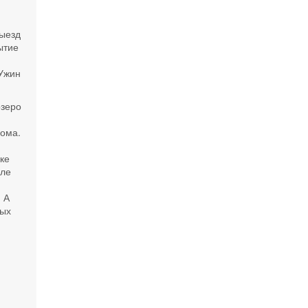
выезд
ытие
 Ужин
озеро
лома.
ке
сле
. А
ных