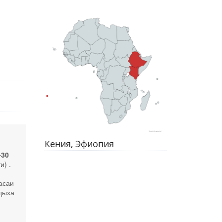
Кения, Эфиопия
-30
и) .
асаи
тдыха