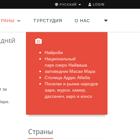
РУССКИЙ
LOGIN
ТРАНЫ
ТУРСТУДИЯ
О НАС
 ДНЕЙ
Найроби
Национальный
парк озеро Найваша
заповедник Масаи Мара
Столица Аддис Абеба
Поселки и рынки народов
т за
аари, мурси, хамер,
дассенеч, каро и консо
баре.
Страны