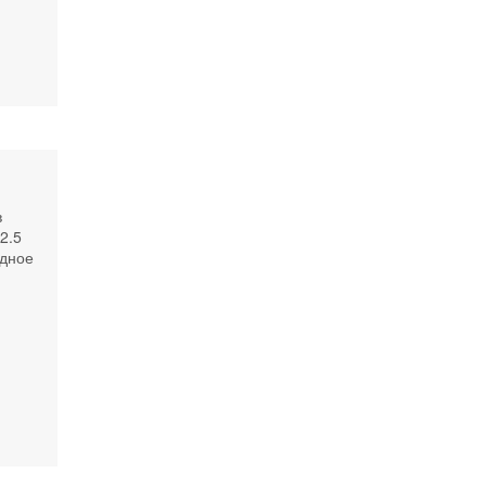
в
2.5
одное