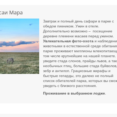
асаи Мара
Завтрак и полный день сафари в парке с
обедом пикником. Ужин в отеле.
Дополнительно возможно – посещение
деревне племени масаев перед ужином.
Увлекательная фото-охота
и наблюдени
животными в естественной среде обитания
парке проживают миллионы млекопитающ
том числе крупнейшие на нашей планете.
увидите стада слонов, прайды львов, а та
необычных птиц, большие стада буйволов
зебр и антилоп. Грациозные жирафы и
быстрые гепарды, это далеко не полный
список обитателей парка, которых вы смо
увидеть с близкого расстояния.
Проживание в выбранном лодже
.