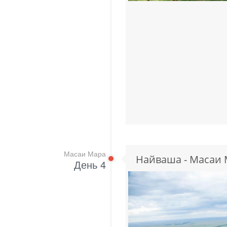
Масаи Мара
Найваша - Масаи 
День 4