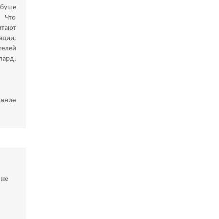
 буше
. Что
итают
ации.
телей
пард,
ание
 не