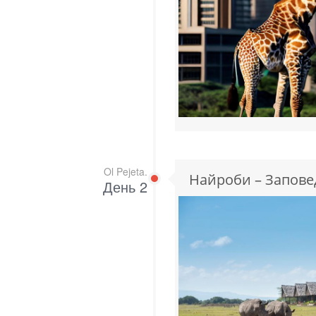
Ol Pejeta.
Найроби – Заповед
День 2