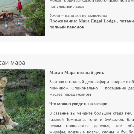
может гордиться самой многочисленной в 
популяцией львов.
Ужин – напитки не включены
Проживание:
, питан
Mara
Engai
Lodge
полный пансион
саи мара
Масаи Мара полный день
Завтрак и полный день сафари в парке с о
пикником. Опционально - посещение де
масаев перед ужином
Что можно увидеть на сафари:
В саванне вы увидите большие стада гну, 
газелей Томпсона, топи и буйволов. Бл
рекам появляются деревья, там оби
жирафы, водяные козлы, слоны и бушбо