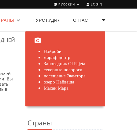
РУССКИЙ
LOGIN
ТРАНЫ
ТУРСТУДИЯ
О НАС
 ДНЕЙ
Найроби
жираф центр
Заповедник
Ol
Pejeta
северные носороги
семей
посещение Экватора
ии. Вы
озеро Найваша
вать
Масаи Мара
ть в
Страны