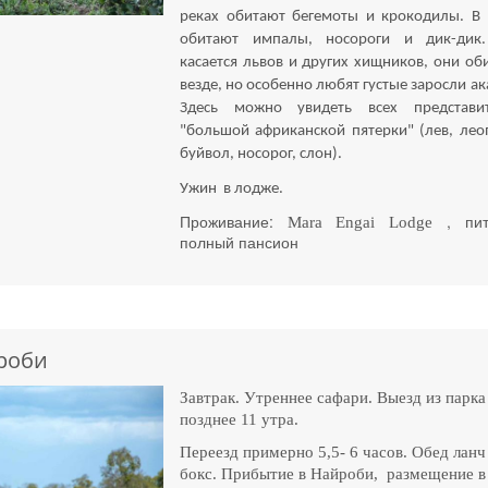
реках обитают бегемоты и крокодилы. В
обитают импалы, носороги и дик-дик
касается львов и других хищников, они об
везде, но особенно любят густые заросли ак
Здесь можно увидеть всех представи
"большой африканской пятерки" (лев, лео
буйвол, носорог, слон).
Ужин в лодже.
Проживание:
, пит
Mara
Engai
Lodge
полный пансион
роби
Завтрак. Утреннее сафари. Выезд из парка
позднее 11 утра.
Переезд примерно 5,5- 6 часов. Обед ланч
бокс. Прибытие в Найроби, размещение в