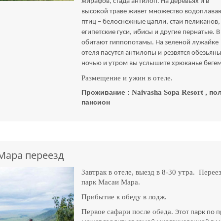
жирафов, стада антилоп. На деревьях и в
высокой траве живет множество водоплав
птиц – белоснежные цапли, стаи пеликанов,
египетские гуси, ибисы и другие пернатые. В
обитают гиппопотамы. На зеленой лужайке
отеля пасутся антилопы и резвятся обезьяны
ночью и утром вы услышите хрюканье беге
Размещение и ужин в отеле.
Проживание :
, по
Naivasha
Sopa
Resort
пансион
Мара переезд
Завтрак в отеле, выезд в 8-30 утра. Переез
парк Масаи Мара.
Прибытие к обеду в лодж.
Первое сафари после обеда.
Этот парк по 