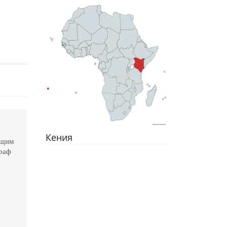
Кения
ящим
ираф