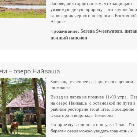
Заповедник гордится тем, что защищает
уязвимую дикую природу - это крупнейш
заповедник черного носорога в Восточной
Африке.
Проживание:
Serena
Sweetwaters
, пита
полный пансион
eta – озеро Найваша
Завтрак, утреннее сафари с посещением
шимпанзе.
Выезд из парка не позднее 11-00 утра. Пе
на озеро Найваша с остановкой по пути в
рыбном ресторане Trout
Tree. П
осещение
Экватора и водопада Томпсона.
По приезду лодочная прогулка 1 час.
По
берегам озера можно увидеть грациозных