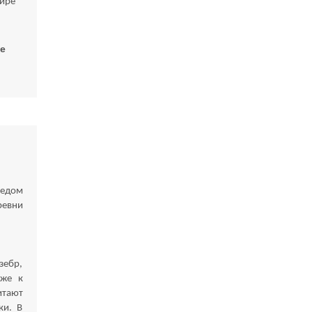
мире
ие
бедом
ревни
зебр,
иже к
тают
ки. В