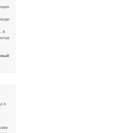
ающих
 воде
. А
мотов
лный
д в
праву