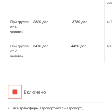
вс
При группе
2820 дол
3780 дол
41
от 4
человек
При группе
3410 дол
4450 дол
48
от 2
человек
Включено
• все трансферы аэропорт-отель-аэропорт,