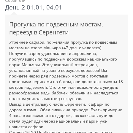
Серенгети
День 2 01.01, 04.01
Прогулка по подвесным мостам,
переезд в Серенгети
Утреннее сафари, по желания прогулка по подвесным
мостам на озере Маньяра (47 дол. с человека).
Получите заряд удовольствия и адреналина,
прогулявшись по подвесным дорожкам национального
парка Маньяры. Это уникальный аттракцион,
установленный на уровне верхушек деревьев! Вы
пройдете через ряд подвесных мостов с толстыми
плетеными перилами по бокам, они достигают высоты 18
метров над землей. Это отличная возможность увидеть
разнообразные виды бабочек, обезьян и и насладиться
полетом уникальных птиц вокруг вас.
Выезд в центральную часть Серенгети, сафари по
дороге в кэмп. Обед пикник на природе. Ехать примерно
4 часа в зависимости от дороги, так как часть пути до
отеля будет идти через национальный парк и уже
начнется сафари.
Околоо 16-30 Прибытие в лодж, размещение, отдых,