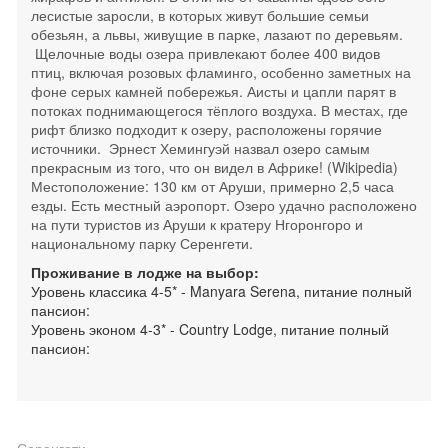
лесистые заросли, в которых живут большие семьи
обезьян, а львы, живущие в парке, лазают по деревьям.
Щелочные воды озера привлекают более 400 видов
птиц, включая розовых фламинго, особенно заметных на
фоне серых камней побережья. Аисты и цапли парят в
потоках поднимающегося тёплого воздуха. В местах, где
рифт близко подходит к озеру, расположены горячие
источники. Эрнест Хемингуэй назвал озеро самым
прекрасным из того, что он видел в Африке! (Wikipedia)
Местоположение: 130 км от Аруши, примерно 2,5 часа
езды. Есть местный аэропорт. Озеро удачно расположено
на пути туристов из Аруши к кратеру Нгоронгоро и
национальному парку Серенгети.
Проживание в лодже на выбор:
Уровень классика 4-5* - Manyara Serena, питание полный
пансион:
Уровень эконом 4-3* - Country Lodge, питание полный
пансион: