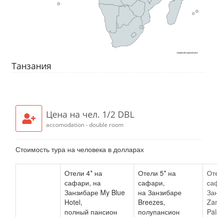
Танзания
Цена на чел. 1/2 DBL
accomodation - double room
Стоимость тура на человека в долларах
Отели 4* на
Отели 5* на
От
сафари, на
сафари,
са
Занзибаре My Blue
на Занзибаре
За
Hotel,
Breezes,
Zan
полный пансион
полупансион
Pal