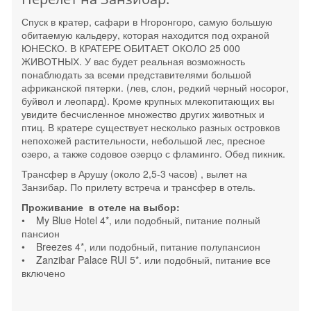
Спуск в кратер, сафари в Нгоронгоро, самую большую
обитаемую кальдеру, которая находится под охраной
ЮНЕСКО. В КРАТЕРЕ ОБИТАЕТ ОКОЛО 25 000
ЖИВОТНЫХ. У вас будет реальная возможность
понаблюдать за всеми представителями большой
африканской пятерки. (лев, слон, редкий черный носорог,
буйвол и леопард). Кроме крупных млекопитающих вы
увидите бесчисленное множество других животных и
птиц. В кратере существует несколько разных островков
непохожей растительности, небольшой лес, пресное
озеро, а также содовое озерцо с фламинго. Обед пикник.
Трансфер в Арушу (около 2,5-3 часов) , вылет на
Занзибар. По прилету встреча и трансфер в отель.
Проживание в отеле на выбор:
• My Blue Hotel 4*, или подобный, питание полный
пансион
• Breezes 4*, или подобный, питание полупансион
• Zanzibar Palace RUI 5*. или подобный, питание все
включено