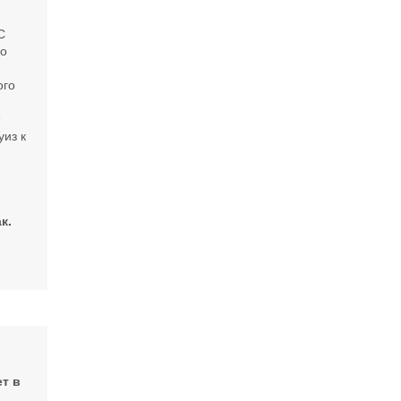
С
го
ого
т
уиз к
к.
т в