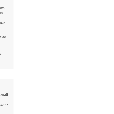
ить
ло
ных
рямо
к.
елый
едник