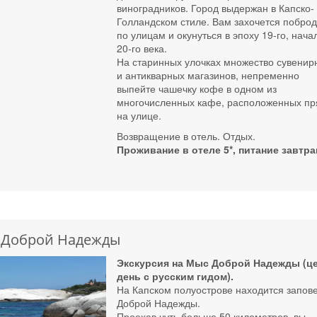
виноградников. Город выдержан в Капско-
Голландском стиле. Вам захочется поброд
по улицам и окунуться в эпоху 19-го, нача
20-го века.
На старинных улочках множество сувенир
и антикварных магазинов, непременно
выпейте чашечку кофе в одном из
многочисленных кафе, расположенных п
на улице.
Возвращение в отель. Отдых.
Проживание в отеле 5*, питание завтра
с Доброй Надежды
Экскурсия на Мыс Доброй Надежды (ц
день с русским гидом).
На Капском полуострове находится запов
Доброй Надежды.
Проехав чуть больше 50 километров, вы