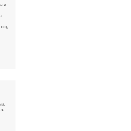
ы и
а
тиц,
ми.
о: