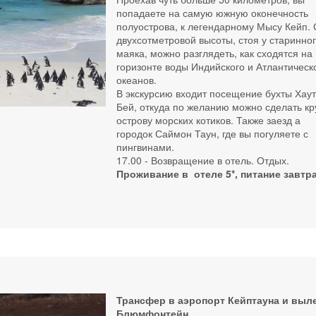
попадаете на самую южную оконечность
полуострова, к легендарному Мысу Кейп. 
двухсотметровой высоты, стоя у старинно
маяка, можно разглядеть, как сходятся на
горизонте воды Индийского и Атлантическ
океанов.
В экскурсию входит посещение бухты Хау
Бей, откуда по желанию можно сделать кр
острову морских котиков. Также заезд а
городок Саймон Таун, где вы погуляете с
пингвинами.
17.00 - Возвращение в отель. Отдых.
Проживание в отеле 5*, питание завтра
Трансфер в аэропорт Кейптауна и выле
Блюмфонтейн.