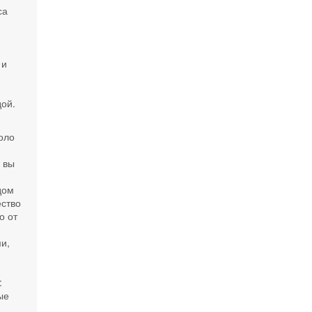
са
 и
дой.
оло
 вы
дом
ество
о от
и,
:
ые