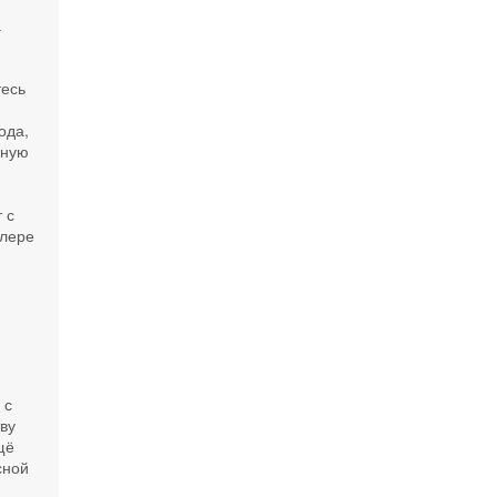
а
тесь
ода,
нную
 с
улере
м
в
 с
ву
щё
сной