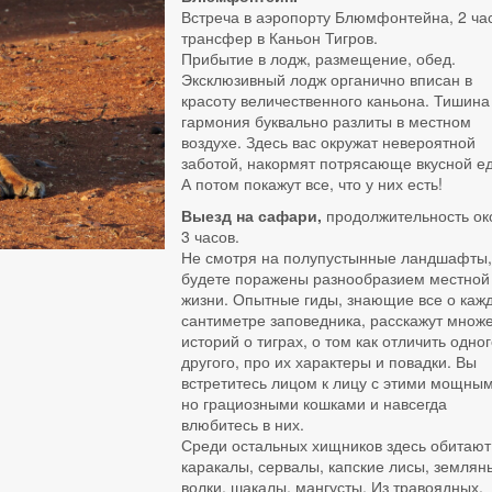
Встреча в аэропорту Блюмфонтейна, 2 ча
трансфер в Каньон Тигров.
Прибытие в лодж, размещение, обед.
Эксклюзивный лодж органично вписан в
красоту величественного каньона.
Тишина
гармония буквально разлиты в местном
воздухе.
Здесь вас окружат невероятной
заботой, накормят потрясающе вкусной е
А потом покажут все, что у них есть!
Выезд на сафари,
продолжительность ок
3 часов.
Не смотря на полупустынные ландшафты,
будете поражены разнообразием местной
жизни.
Опытные гиды, знающие все о каж
сантиметре заповедника, расскажут множ
историй о тиграх, о том как отличить одног
другого, про их характеры и повадки.
Вы
встретитесь лицом к лицу с этими мощным
но грациозными кошками и навсегда
влюбитесь в них.
Среди остальных хищников здесь обитают
каракалы, сервалы, капские лисы, землян
волки, шакалы, мангусты.
Из травоядных,