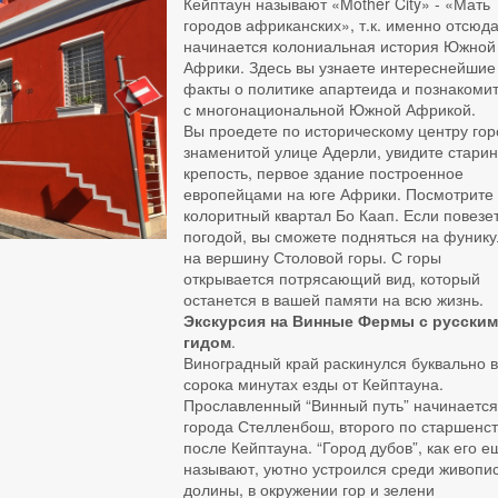
Кейптаун называют «Mother City» - «Мать
городов африканских», т.к. именно отсюд
начинается колониальная история Южной
Африки. Здесь вы узнаете интереснейшие
факты о политике апартеида и познакоми
с многонациональной Южной Африкой.
Вы проедете по историческому центру гор
знаменитой улице Адерли, увидите стари
крепость, первое здание построенное
европейцами на юге Африки. Посмотрите
колоритный квартал Бо Каап. Если повезет
погодой, вы сможете подняться на фуник
на вершину Столовой горы. С горы
открывается потрясающий вид, который
останется в вашей памяти на всю жизнь.
Экскурсия на Винные Фермы с русски
гидом
.
Виноградный край раскинулся буквально 
сорока минутах езды от Кейптауна.
Прославленный “Винный путь” начинается
города Стелленбош, второго по старшенст
после Кейптауна. “Город дубов”, как его е
называют, уютно устроился среди живопи
долины, в окружении гор и зелени