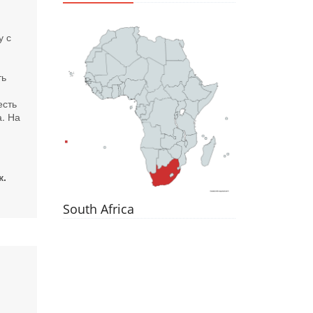
у с
ть
есть
а. На
к.
South Africa