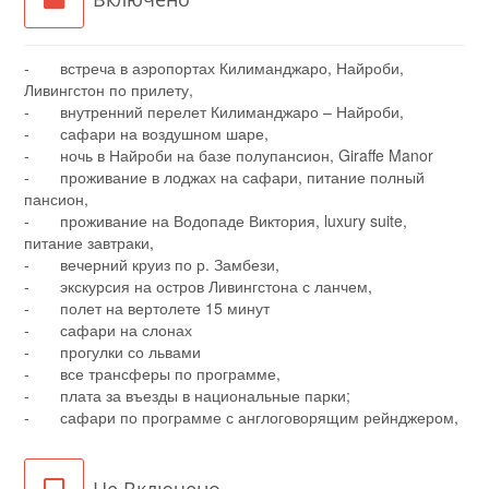
- встреча в аэропортах Килиманджаро, Найроби,
Ливингстон по прилету,
- внутренний перелет Килиманджаро – Найроби,
- сафари на воздушном шаре,
- ночь в Найроби на базе полупансион, Giraffe Manor
- проживание в лоджах на сафари, питание полный
пансион,
- проживание на Водопаде Виктория, luxury suite,
питание завтраки,
- вечерний круиз по р. Замбези,
- экскурсия на остров Ливингстона с ланчем,
- полет на вертолете 15 минут
- сафари на слонах
- прогулки со львами
- все трансферы по программе,
- плата за въезды в национальные парки;
- сафари по программе с англоговорящим рейнджером,