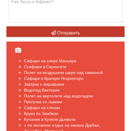
Отправить
Сафари на озере Маньяра
Ссафари в Серенгети
Полет на воздушном шаре над саванной
Сафари в Кратере Нгоронгоро
Завтрак с жирафами
Водопад Виктория
Полет на вертолете над водопадом
Прогулка со львами
Сафари на слонах
Круиз по Замбези
Купание в Купели Дьявола
+ по желанию отдых на океане Дурбан,
Занзибар, Маврикий