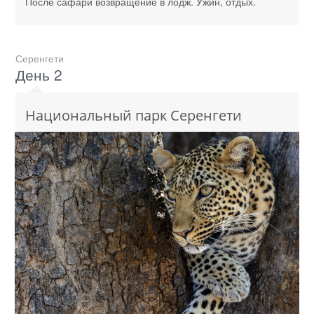
После сафари возвращение в лодж. Ужин, отдых.
Серенгети
День 2
Национальный парк Серенгети