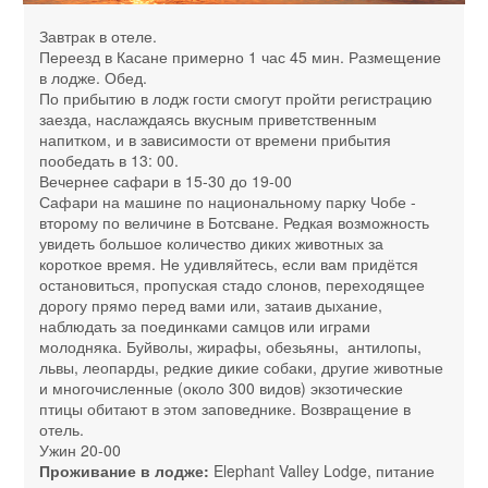
Завтрак в отеле.
Переезд в Касане примерно 1 час 45 мин. Размещение
в лодже. Обед.
По прибытию в лодж гости смогут пройти регистрацию
заезда, наслаждаясь вкусным приветственным
напитком, и в зависимости от времени прибытия
пообедать в 13: 00.
Вечернее сафари в 15-30 до 19-00
Сафари на машине по национальному парку Чобе -
второму по величине в Ботсване. Редкая возможность
увидеть большое количество диких животных за
короткое время. Не удивляйтесь, если вам придётся
остановиться, пропуская стадо слонов, переходящее
дорогу прямо перед вами или, затаив дыхание,
наблюдать за поединками самцов или играми
молодняка. Буйволы, жирафы, обезьяны, антилопы,
львы, леопарды, редкие дикие собаки, другие животные
и многочисленные (около 300 видов) экзотические
птицы обитают в этом заповеднике. Возвращение в
отель.
Ужин 20-00
Проживание в лодже:
Elephant Valley Lodge, питание