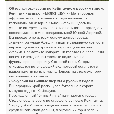
Обзорная экскурсия по Кейптауну, с русским гидом
.
Кейптаун называют «Mother City» - «Мать городов
африканских», т.к. именно отсюда начинается
колониальная история Южной Африки. Здесь вы
узнаете интереснейшие факты о политике апартеида и
познакомитесь с многонациональной Южной Африкой.
Вы проедете по историческому центру города,
знаменитой улице Адерли, увидите старинную крепость,
первое здание построенное европейцами на юге
Африки. Посмотрите колоритный квартал Бо Каап. Если
повезет с погодой, вы сможете подняться на
фуникулере по вершину Столовой горы. С горы
открывается потрясающий вид, который останется в
вашей памяти на всю жизнь.Подъем на столовую гору
оплачивается на месте.
Экскурсия на Винные Фермы с русским гидом
.
Виноградный край раскинулся буквально в сорока
минутах езды от Кейптауна.
Прославленный “Винный путь” начинается с города
Стелленбош, второго по старшенству после Кейптауна.
“Город дубов”, как его ещё называют, уютно устроился
среди живописной долины, в окружении гор и зелени