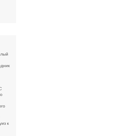
елый
едник
С
го
ого
т
уиз к