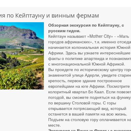
ия по Кейптауну и винным фермам
Обзорная экскурсия по Кейптауну, с
русским гидом.
Кейптаун называют «Mother City» - «Мать
городов африканских», т.к. именно отсюд
начинается колониальная история Южной
Африки. Здесь вы узнаете интереснейшие
факты о политике апартеида и познакоми
с многонациональной Южной Африкой.
Вы проедете по историческому центру гор
знаменитой улице Адерли, увидите стари
крепость, первое здание построенное
европейцами на юге Африки. Посмотрите
колоритный квартал Бо Каап. Если повезет
погодой, вы сможете подняться на фуник
по вершину Столовой горы. С горы
открывается потрясающий вид, который
останется в вашей памяти на всю жизнь.
Подъем на столовую гору оплачивается н
месте.
Экскурсия на Винные Фермы с русски