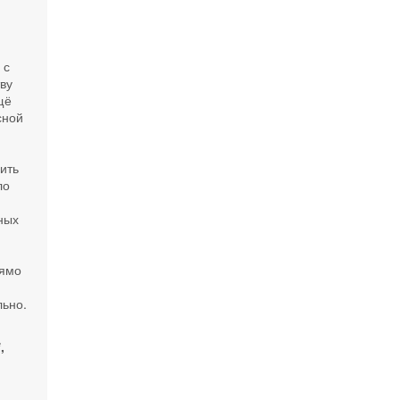
в
 с
ву
щё
сной
ить
ло
ных
рямо
льно.
,