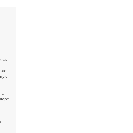
а
тесь
ода,
нную
 с
улере
а
м