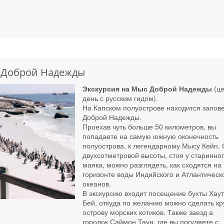
с Доброй Надежды
Экскурсия на Мыс Доброй Надежды
(ц
день с русским гидом).
На Капском полуострове находится запов
Доброй Надежды.
Проехав чуть больше 50 километров, вы
попадаете на самую южную оконечность
полуострова, к легендарному Мысу Кейп. 
двухсотметровой высоты, стоя у старинно
маяка, можно разглядеть, как сходятся на
горизонте воды Индийского и Атлантическ
океанов.
В экскурсию входит посещение бухты Хау
Бей, откуда по желанию можно сделать кр
острову морских котиков. Также заезд а
городок Саймон Таун, где вы погуляете с