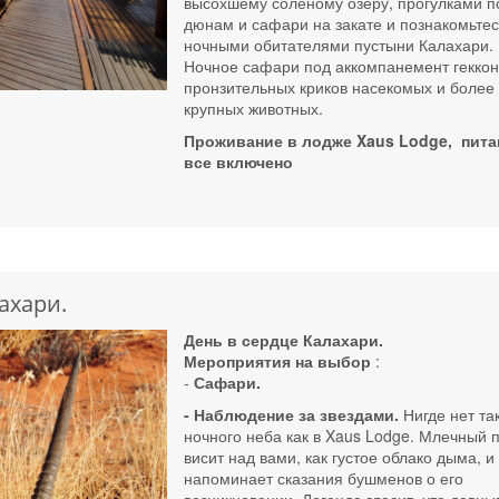
высохшему соленому озеру, прогулками п
дюнам и сафари на закате и познакомьтес
ночными обитателями пустыни Калахари.
Ночное сафари под аккомпанемент геккон
пронзительных криков насекомых и более
крупных животных.
Проживание в лодже Xaus Lodge, пита
все включено
ахари.
День в сердце Калахари.
Мероприятия на выбор
:
-
Сафари.
- Наблюдение за звездами.
Нигде нет та
ночного неба как в Xaus Lodge. Млечный п
висит над вами, как густое облако дыма, и
напоминает сказания бушменов о его