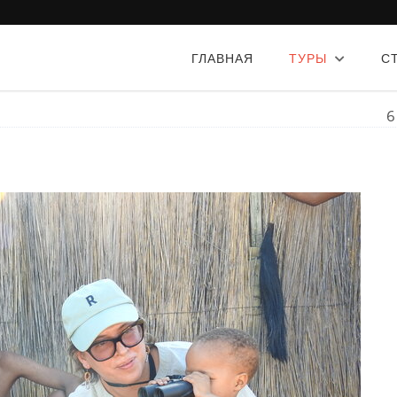
ГЛАВНАЯ
ТУРЫ
С
6