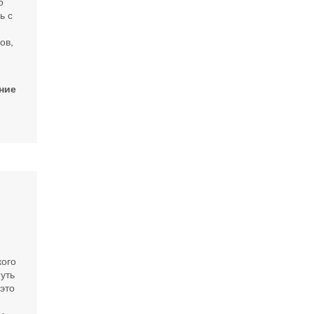
о
ь с
ов,
ние
кого
уть
 это