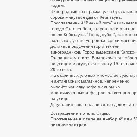
гидом
.
Виноградный край раскинулся буквально 
сорока минутах езды от Кейптауна.
Прославленный “Винный путь” начинается
города Стелленбош, второго по старшенст
после Кейптауна. “Город дубов”, как его е
называют, уютно устроился среди живопи
долины, в окружении гор и зелени
виноградников. Город выдержан в Капско-
Голландском стиле. Вам захочется поброд
по улицам и окунуться в эпоху 19-го, нача
20-го века.
На старинных улочках множество сувенир
и антикварных магазинов, непременно
выпейте чашечку кофе в одном из
многочисленных кафе, расположенных п
на улице.
Дегустация вина оплачивается дополните
Возвращение в отель. Отдых.
Проживание в отеле на выбор 4* или 5*
питание завтрак.