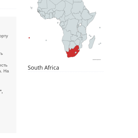
орту
ть
есть
South Africa
а. На
*,