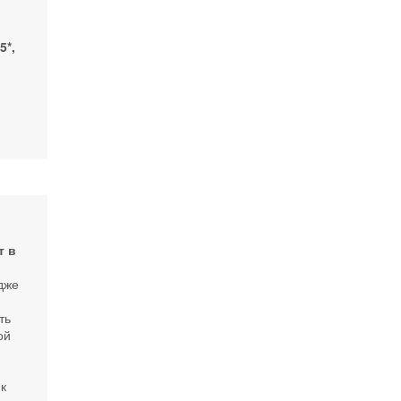
5*,
т в
дже
ть
ой
к