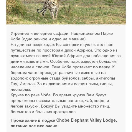
Утреннее и вечернее сафари Национальном Парке
Чобе (одно речное и одно на машине)
На джипах-вездеходах Вы совершите увлекательное
путешествие по просторам дикой Африки. Это одно из
лучших мест во всей Южной Африке для наблюдения за
дикими животными. Особенно парк известен большим
населением слонов. Река Чобе протекает по парку. К
берегам часто приходят различные животные на
водопой: огромные стада буйволов, зебры, антилопы
Гну, Импала. За их движениями следят львы, гиены,
леопарды.
Круиза по реке Чобе. Во время круиза Вам будут
предложены освежительные напитки, чай, кофе, и
легкие закуски. Вокруг Вы увидите множество птиц,
бегемотов и больших крокодилов.
Проживание в лодже Chobe Elephant Valley Lodge,
питание все включено