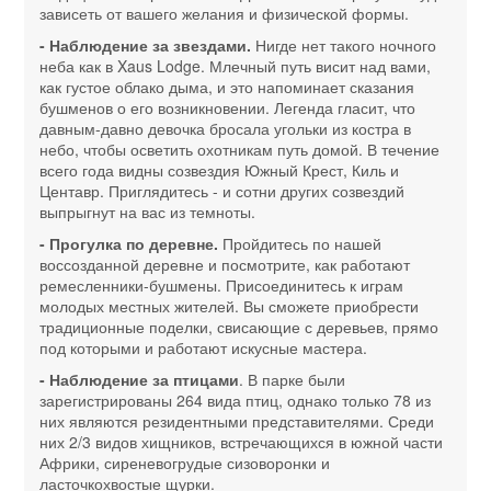
зависеть от вашего желания и физической формы.
- Наблюдение за звездами.
Нигде нет такого ночного
неба как в Xaus Lodge. Млечный путь висит над вами,
как густое облако дыма, и это напоминает сказания
бушменов о его возникновении. Легенда гласит, что
давным-давно девочка бросала угольки из костра в
небо, чтобы осветить охотникам путь домой. В течение
всего года видны созвездия Южный Крест, Киль и
Центавр. Приглядитесь - и сотни других созвездий
выпрыгнут на вас из темноты.
- Прогулка по деревне.
Пройдитесь по нашей
воссозданной деревне и посмотрите, как работают
ремесленники-бушмены. Присоединитесь к играм
молодых местных жителей. Вы сможете приобрести
традиционные поделки, свисающие с деревьев, прямо
под которыми и работают искусные мастера.
- Наблюдение за птицами
. В парке были
зарегистрированы 264 вида птиц, однако только 78 из
них являются резидентными представителями. Среди
них 2/3 видов хищников, встречающихся в южной части
Африки, сиреневогрудые сизоворонки и
ласточкохвостые щурки.