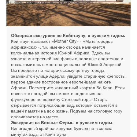
Обзорная экскурсия по Кейптауну, с русским гидом.
Кейптаун называют «Mother City» - «Мать городов
африканских», т.к. именно отсюда начинается
колониальная история Южной Африки. Здесь вы
узнаете интереснейшие факты о политике апартеида и
познакомитесь с многонациональной Южной Африкой.
Вы проедете по историческому центру города,
знаменитой улице Адерли, увидите старинную крепость,
первое здание построенное европейцами на юге
Африки. Посмотрите колоритный квартал Бо Каап. Если
повезет с погодой, вы сможете подняться на
фуникулере по вершину Столовой горы. С горы
открывается потрясающий вид, который останется в
вашей памяти на всю жизнь. Подъем на столовую гору
оплачивается на месте.
Экскурсия на Винные Фермы с русским гидом
.
Виноградный край раскинулся буквально в сорока
минутах езды от Кейптауна.