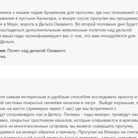
емся к нашим гидам бушменам для прогулки, где нас познакомят 
ивания в пустыне Калахари, и вскоре после прогулки мы прощаемс
в Маун, ворота в Дельта Окаванго. Во второй половине дня будет
т насладиться дополнительным живописным полетом над дельтой
м ваши гиды проинформируют вас о том, что вам понадобится для
Дельте.
ия:
Полет над дельтой Окаванго
уна
тся самым интересным и удобным способом исследовать красоту и
ой системы покрытых лилиями каналов и лагун . Выйдя пораньше, 
е на место (примерно через 1 час) где мы встретимся с
ут сопровождать нас в Дельту. Полеры - гиды мокоро, проведут на
зких, покрытых тростником каналов, которые открываются в красив
ого из многочисленных островов, вы можете совершить прогулку.
щаемся на мокоро обратно к причалу. Прогулки на Мокоро не счит
в первозданной дикой природе можно встретить слонов, жирафов,