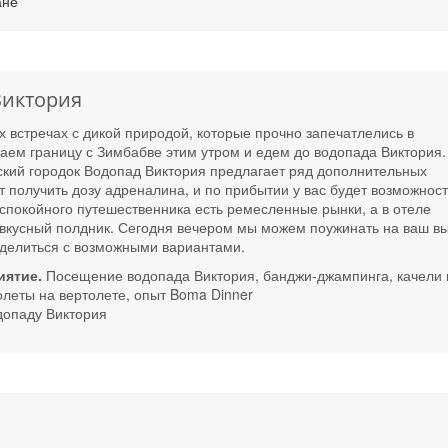
ане
Виктория
 встречах с дикой природой, которые прочно запечатлелись в
аем границу с Зимбабве этим утром и едем до водопада Виктория.
ий городок Водопад Виктория предлагает ряд дополнительных
ет получить дозу адреналина, и по прибытии у вас будет возможност
спокойного путешественника есть ремесленные рынки, а в отеле
ся вкусный полдник. Сегодня вечером мы можем поужинать на ваш в
делиться с возможными вариантами.
иятие.
Посещение водопада Виктория, банджи-джампинга, качели 
полеты на вертолете, опыт Boma Dinner
допаду Виктория