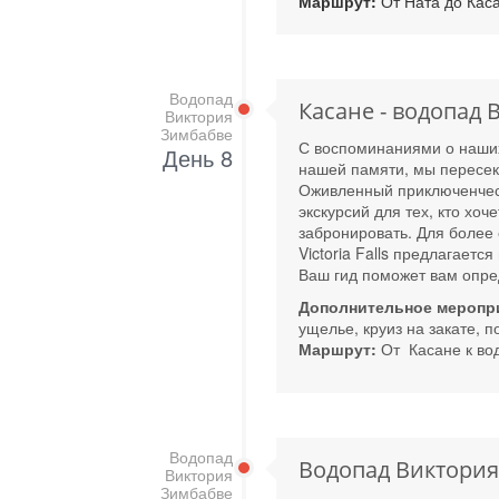
Маршрут:
От Ната до Кас
Водопад
Касане - водопад 
Виктория
Зимбабве
С воспоминаниями о наших
День 8
нашей памяти, мы пересек
Оживленный приключенческ
экскурсий для тех, кто хоч
забронировать. Для более 
Victoria Falls предлагает
Ваш гид поможет вам опре
Дополнительное меропр
ущелье, круиз на закате, 
Маршрут:
От
Касане к во
Водопад
Водопад Виктория
Виктория
Зимбабве