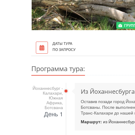
ГРУП
ДАТЫ ТУРА
ПО ЗАПРОСУ
Программа тура:
Йоханнесбург -
Из Йоханнесбурга
Калахари,
Южная
Оставив позади город Йох
Африка,
Ботсваны. После выполне
Ботсвана
День 1
Транс-Калахари до нашей 
Маршрут:
из Йоханнесбург