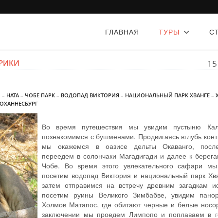
ГЛАВНАЯ
ТУРЫ
С
ФРИКИ
15
О – НАТА – ЧОБЕ ПАРК – ВОДОПАД ВИКТОРИЯ – НАЦИОНАЛЬНЫЙ ПАРК ХВАНГЕ –
ЙОХАННЕСБУРГ
Во время путешествия мы увидим пустыню Кал
познакомимся с бушменами. Продвигаясь вглубь кон
мы окажемся в оазисе дельты Окаванго, посл
переедем в солончаки Магадигади и далее к берега
Чобе. Во время этого увлекательного сафари мы
посетим водопад Виктория и национальный парк Хва
затем отправимся на встречу древним загадкам ис
посетим руины Великого Зимбабве, увидим пано
Холмов Матапос, где обитают черные и белые носор
заключении мы проедем Лимпопо и поплаваем в г