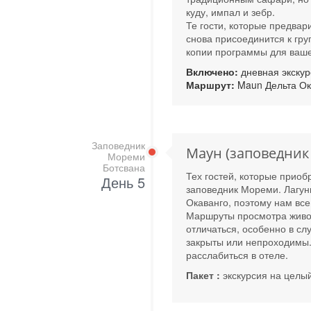
куду, импал и зебр.
Те гости, которые предвар
снова присоединится к гру
копии программы для вашей
Включено:
дневная экскур
Маршрут:
Maun Дельта Ок
Заповедник
Маун (заповедник
Мореми
Ботсвана
Тех гостей, которые приобр
День 5
заповедник Мореми. Лагун
Окаванго, поэтому нам все
Маршруты просмотра живот
отличаться, особенно в сл
закрыты или непроходимы. 
расслабиться в отеле.
Пакет :
экскурсия на целы