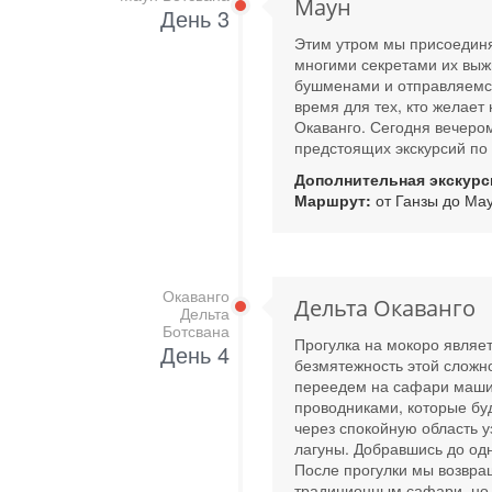
Маун
День 3
Этим утром мы присоединя
многими секретами их выж
бушменами и отправляемся 
время для тех, кто желае
Окаванго. Сегодня вечеро
предстоящих экскурсий по 
Дополнительная экскурс
Маршрут:
от Ганзы до Ма
Окаванго
Дельта Окаванго
Дельта
Ботсвана
Прогулка на мокоро являе
День 4
безмятежность этой сложн
переедем на сафари машин
проводниками, которые буд
через спокойную область у
лагуны. Добравшись до одн
После прогулки мы возвра
традиционным сафари, но 