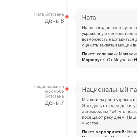
Ната Ботсвана
Ната
День 6
Наше сегодняшнее путешес
украшенную величественны
возможность насладиться д
оценить захватывающий вид
Пакет:
солончаки Макгадик
Маршрут :
От Мауна до Н
Национальный
Национальный па
парк Чобе
Ботсвана
Мы встаем рано утром и п
День 7
Этот день отведен для из
автомобилях 4х4, что позв
посещают реку днем. Наш 
у костра.
Пакет мероприятий:
Наци