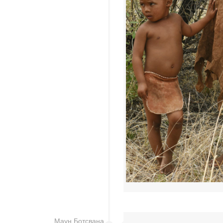
Маун Ботсвана