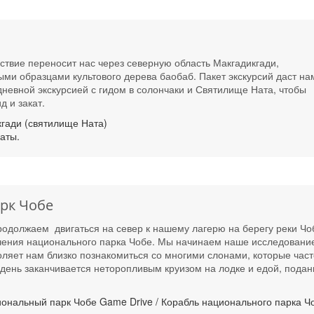
твие переносит нас через северную область Макгадикгади,
ми образцами культового дерева баобаб. Пакет экскурсий даст на
невной экскурсией с гидом в солончаки и Святилище Ната, чтобы
 и закат.
гади (святилище Ната)
аты.
рк Чобе
родолжаем двигаться на север к нашему лагерю на берегу реки Чо
учения национального парка Чобе. Мы начинаем наше исследовани
оляет нам близко познакомиться со многими слонами, которые част
день заканчивается неторопливым круизом на лодке и едой, подан
ональный парк Чобе Game Drive / Корабль национального парка Ч