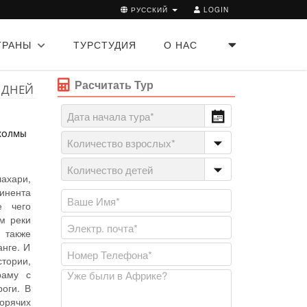
РУССКИЙ
LOGIN
ТРАНЫ
ТУРСТУДИЯ
О НАС
Расчитать Тур
 ДНЕЙ
 ХОЛМЫ
ахари,
тинента
е чего
м реки
 также
нге. И
тории,
раму с
оги. В
орячих