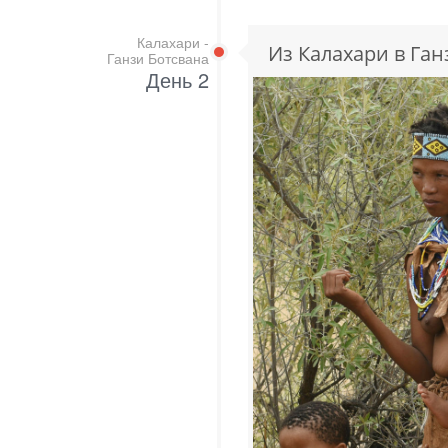
Калахари -
Из Калахари в Ган
Ганзи Ботсвана
День 2