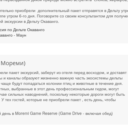
ительно приобрели дополнительный пакет отправятся в Дельту утр
ппе утром 6-го дня. Поговорите со своим консультантом для получ
 экскурсии в Дельту Окаванго.
сия по Дельте Окаванго
аванго - Маун
 Мореми)
ели пакет экскурсий, заберут из отеля перед восходом, и доставят 
ы и каналы образуют жизненно важную часть экосистемы дельты
 чаще будут попадаться колонии птиц и животные в течение дня.
ных, выбранные в этот день профессиональным гидом, могут
учае сильных наводнений, поскольку некоторые дороги могут быть
У тех гостей, которые не приобрели пакет , есть день, чтобы
й день в Moremi Game Reserve (Game Drive - включая обед)