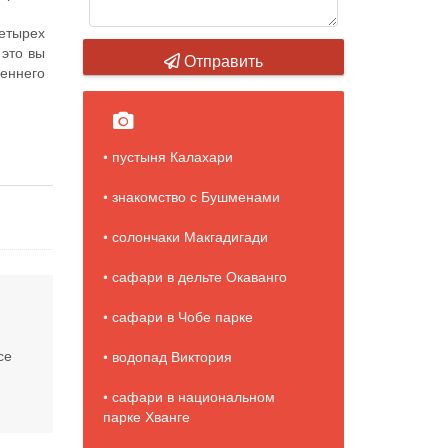
четырех
 это вы
Отправить
еннего
• пустыня Калахари
• знакомство с Бушменами
• солончаки Макгадигади
• сафари в дельте Окаванго
• сафари в Чобе парке
се
• водопад Виктория
• сафари в национальном
парке Хванге