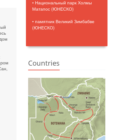
• Национальный парк Холмы
Матапос (ЮНЕСКО)
• памятник Великий Зимбабве
ный
(ЮНЕСКО)
есь
одом
​
Countries
ером
Сан,