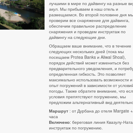
лучшими в мире по дайвингу на разные в
акул. Мы прибываем в наш отель и
размещаемся. Во второй половине дня м
проверим все снаряжение для дайвинга,
обеспечим правильное распределение
снаряжения и проведем инструктаж по
дайвингу на следующие дни.
Обращаем ваше внимание, что в течение
следующих нескольких дней (пока мы
посещаем Protea Banks и Aliwal Shoal),
порядок действий может измениться без
предварительного уведомления, и потреб
определенная гибкость. Это позволяет
максимально использовать возможности и
опыт погружений в зависимости от услови
погоды. Также обратите внимание, что ес
условия препятствуют погружению, мы
предложим альтернативный вид деятельно
Маршрут
: от Дурбана до отеля Margate +/
часа
Включено
: береговая линия Квазулу-Ната
инструктаж по погружению.