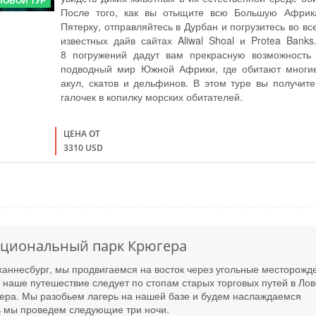
ПОВОЙ ТУР
После того, как вы отыщите всю Большую Африк
Пятерку, отправляйтесь в Дурбан и погрузитесь во в
известных дайв сайтах Aliwal Shoal и Protea Bank
8 погружений дадут вам прекрасную возможность 
подводный мир Южной Африки, где обитают многи
акул, скатов и дельфинов. В этом туре вы получит
галочек в копилку морских обитателей.
ЦЕНА ОТ
3310 USD
ациональный парк Крюгера
ханнесбург, мы продвигаемся на восток через угольные месторожд
наше путешествие следует по стопам старых торговых путей в Ло
ера. Мы разобьем лагерь на нашей базе и будем наслаждаемся
ь мы проведем следующие три ночи.