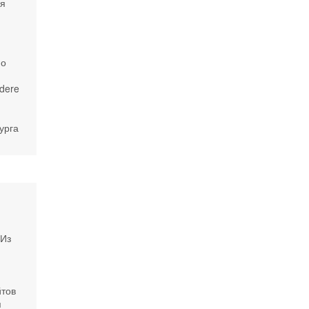
ля
но
dere
урга
 Из
а
йтов
я