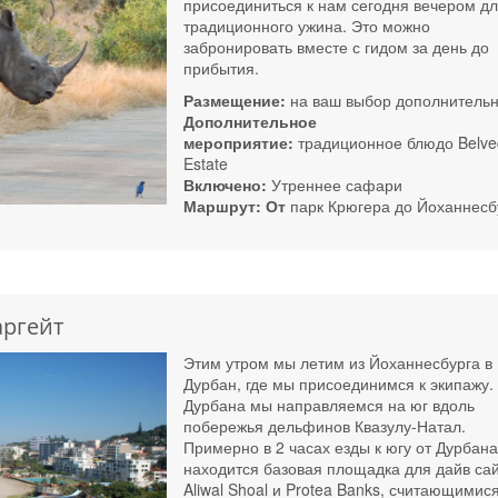
присоединиться к нам сегодня вечером д
традиционного ужина. Это можно
забронировать вместе с гидом за день до
прибытия.
Размещение:
на ваш выбор дополнитель
Дополнительное
мероприятие:
традиционное блюдо Belve
Estate
Включено:
Утреннее сафари
Маршрут: От
парк Крюгера до Йоханнесб
аргейт
Этим утром мы летим из Йоханнесбурга в
Дурбан, где мы присоединимся к экипажу.
Дурбана мы направляемся на юг вдоль
побережья дельфинов Квазулу-Натал.
Примерно в 2 часах езды к югу от Дурбан
находится базовая площадка для дайв са
Aliwal Shoal и Protea Banks, считающимис