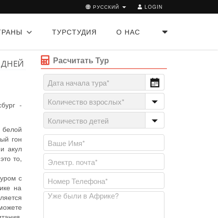
РУССКИЙ
LOGIN
ТРАНЫ
ТУРСТУДИЯ
О НАС
Расчитать Тур
 ДНЕЙ
бург -
 белой
ый гон
 и акул
это то,
уром с
ике на
ляется
 можете
итания.