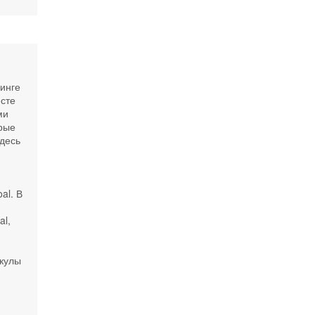
инге
есте
ми
орые
здесь
м
al. В
al,
.
акулы