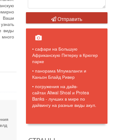
анскую
семирно
s. Ваши
Отправить
узнать
е виды
е много
• сафари на Большую
Африканскую Пятерку в Крюгер
парке
• панорама Мпумаланги и
Каньон Блайд Ривер
• погружения на дайв-
сайтах Aliwal Shoal и Protea
Banks - лучших в мире по
дайвингу на разные виды акул.
ения
велд