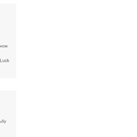
ином
 Luck
ьбу