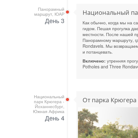
Панорамный
Национальный па
маршрут, ЮАР
День 3
Как обычно, когда мы на 
гидом. Пешая прогулка дае
местности. После нашей п
Панорамному маршруту, где
Rondavels. Мы возвращаем
и потанцевать.
Включено:
утренняя прогу
Potholes and Three Rondav
Национальный
От парка Крюгера
парк Крюгера -
Йоханнесбург,
Южная Африка
День 4