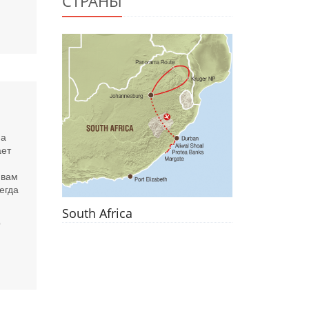
СТРАНЫ
й
на
ает
 вам
егда
South Africa
р