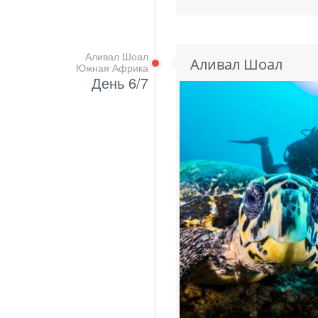
Аливал Шоал
Аливал Шоал
Южная Африка
День 6/7