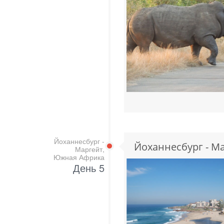
Йоханнесбург -
Йоханнесбург - М
Маргейт,
Южная Африка
День 5