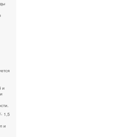
иды
ы
уется
й и
ли
сти.
- 1,5
л и