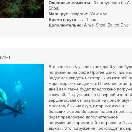
Основные моменты
: 3 погружения на Ali
Shoal
Маршрут
: Маргейт -Умкомас
Время в пути
: +/- 1 час
Дополнительно
: Aliwal Shoal Baited Dive
винг
В течение следующих трех дней у нас буд
погружений на рифе Протея Бэнкс, где мы
надеемся увидеть некоторых из крупнейш
мире морских хищников. В течение этих т
дней вам также будет предложено погруж
с акулой. Погружаясь на северной и южно
вершинах, мы отправимся на поиски акул-
молотов, бычьих акул, гитарных акул и
больших скатов. Во время нашего пребыв
будет предложено дополнительное
погружение с приманкой «тигровая и бычь
акула». Это погружение происходит в отк