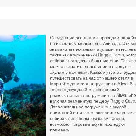
Следующие два дня мы проводим на дайв
на известном мелководье Аливала. Эти м
знамениты песчаными акулами, известны
также как акулы-няньки Raggie Tooth, кот
собираются здесь в большие стаи. Также 
можно встретить дельфинов и нырнуть к
акулам с наживкой. Каждое утро мы буде
путешествовать на час от нашего отеля в
Маргейте до места погружения в Aliwal Sho
течение двух дней мы совершим 3
развлекательных погружения на Aliwal Sho
включая знаменитую пещеру Raggie Cave
Дополнительное погружение с акулой-
приманкой стоит того: океанские черные 
собираются в большом количестве и,
возможно, тигровые акулы исследуют
приманку.