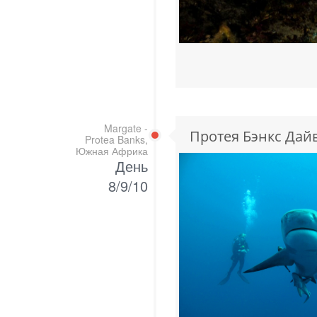
Margate -
Протея Бэнкс Дай
Protea Banks,
Южная Африка
День
8/9/10