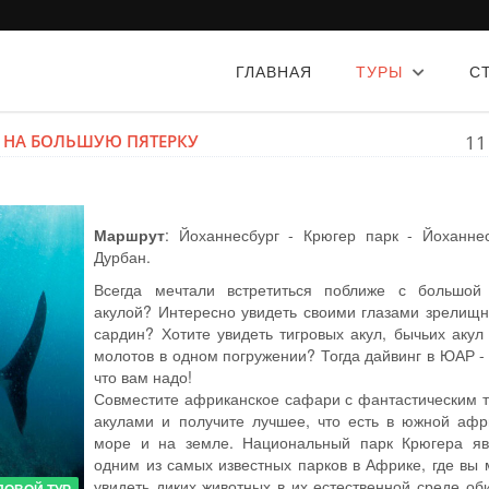
ГЛАВНАЯ
ТУРЫ
С
И НА БОЛЬШУЮ ПЯТЕРКУ
11
Маршрут
: Йоханнесбург - Крюгер парк - Йоханнес
Дурбан.
Всегда мечтали встретиться поближе с большой
акулой? Интересно увидеть своими глазами зрелищн
сардин? Хотите увидеть тигровых акул, бычьих акул
молотов в одном погружении? Тогда дайвинг в ЮАР - 
что вам надо!
Совместите африканское сафари с фантастическим т
акулами и получите лучшее, что есть в южной афр
море и на земле. Национальный парк Крюгера яв
одним из самых известных парков в Африке, где вы
увидеть диких животных в их естественной среде об