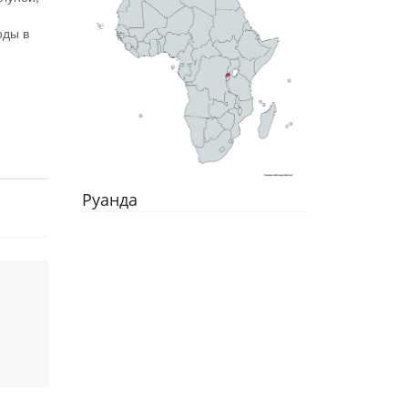
оды в
Руанда