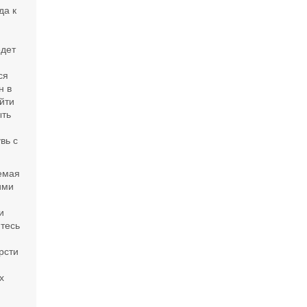
да к
едет
ся
н в
йти
ыть
вь с
аемая
ими
и
итесь
,
рсти
х