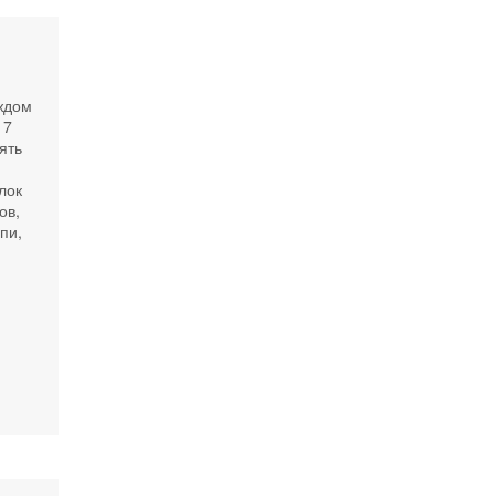
аждом
 7
ять
лок
ов,
пи,