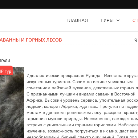
ГЛАВНАЯ
ТУРЫ
С
САВАННЫ И ГОРНЫХ ЛЕСОВ
9
КИГАЛИ
IP тур
Идеалистически прекрасная Руанда. Известна в круга
искушенных туристов. Своим по истине уникальным
сочетанием пейзажей вулканов, девственных горных л
С признанными лучшими видами саванн в Восточной
Африке. Высокий уровень сервиса, упоительная роск
лоджей, колорит Африки, ждёт вас. Прогулки по подв
мостам в древнем тропическом лесу, раскроют красот
гармонию музыки природы. Несомненно, вас ждет па
встреча с уникальными горными гориллами. Наблюде
изучение, возможность погрузиться в их мир, даст вам
невообразимый, бурный спектр ощущений. Гуляя под 