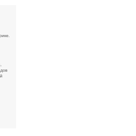
рике.
ь
,
идов
ой