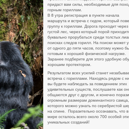
придаст вам силы, необходимые для похо
горным гориллам.
В 8 утра регистрация в пункте начала
маршрута и встреча с гидом, который пов
группу к гориллам. Дорога проходит через
густой лес, через который порой приходит
буквально прорубаться среди толстых лиа
поисках следов горилл. На поиски может у
от одного до пяти часов, поэтому нужно б
готовым к хорошей физической нагрузке.
Заранее подберите для этого удобную обу
хорошим протектором.
Результатом всех усилий станет незабыв
встреча с гориллами. Находясь рядом с н
вы будете наблюдать за поведением этих
удивительных существ, послушаете как он
общаются друг с другом, и конечно пораз
огромным размерам доминантного самца
которого можно узнать по серебристой ше
на спине. Поразительно осознавать, что в
мире осталось всего около 700 особей эти
уникальных созданий!