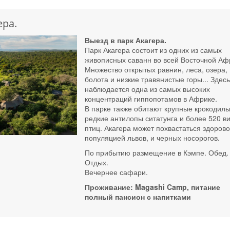
ера.
Выезд в парк Акагера.
Парк Акагера состоит из одних из самых
живописных саванн во всей Восточной Аф
Множество открытых равнин, леса, озера,
болота и низкие травянистые горы... Здес
наблюдается одна из самых высоких
концентраций гиппопотамов в Африке.
В парке также обитают крупные крокодилы
редкие антилопы ситатунга и более 520 в
птиц. Акагера может похвастаться здоров
популяцией львов, и черных носорогов.
По прибытию размещение в Кэмпе. Обед.
Отдых.
Вечернее сафари.
Проживание:
Magashi Camp
, питание
полный пансион с напитками