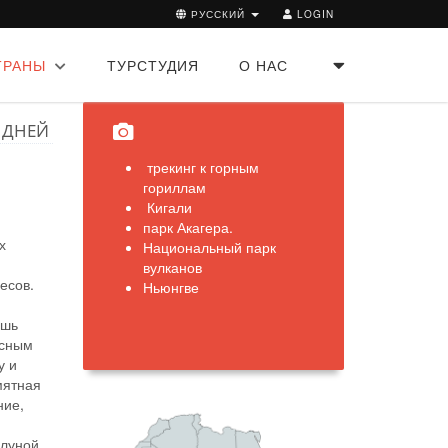
РУССКИЙ
LOGIN
ТРАНЫ
ТУРСТУДИЯ
О НАС
 ДНЕЙ
трекинг к горным
гориллам
Кигали
парк Акагера.
х
Национальный парк
вулканов
есов.
Ньюнгве
ошь
есным
у и
мятная
ние,
луной,