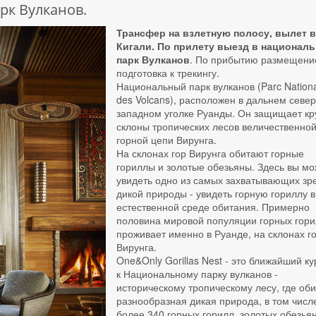
к Вулканов.
Трансфер на взлетную полосу, вылет 
Кигали. По прилету выезд в национал
парк Вулканов
. По прибытию размещени
подготовка к трекингу.
Национальный парк вулканов (Parc Nationa
des Volcans), расположен в дальнем север
западном уголке Руанды. Он защищает кр
склоны тропических лесов величественно
горной цепи Вирунга.
На склонах гор Вирунга обитают горные
гориллы и золотые обезьяны. Здесь вы м
увидеть одно из самых захватывающих з
дикой природы - увидеть горную гориллу в
естественной среде обитания. Примерно
половина мировой популяции горных гор
проживает именно в Руанде, на склонах г
Вирунга.
One&Only Gorillas Nest - это ближайший ку
к Национальному парку вулканов -
историческому тропическому лесу, где оби
разнообразная дикая природа, в том числ
более 340 горных горилл, золотых обезьян