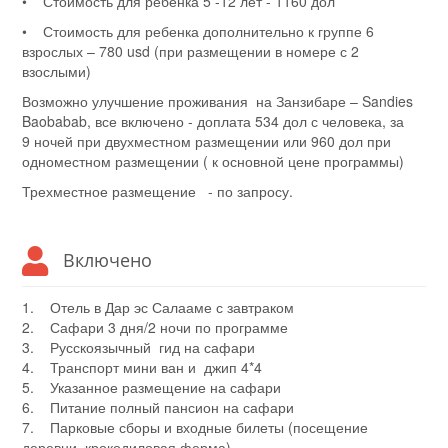
• Стоимость для ребенка 5 -12 лет - 1160 дол
• Стоимость для ребенка дополнительно к группе 6
взрослых – 780 usd (при размещении в номере с 2
взослыми)
Возможно улучшение проживания на Занзибаре – Sandies
Baobabab, все включено - доплата 534 дол с человека, за
9 ночей при двухместном размещении или 960 дол при
одноместном размещении ( к основной цене программы)
Трехместное размещение - по запросу.
Включено
1. Отель в Дар эс Салааме с завтраком
2. Сафари 3 дня/2 ночи по программе
3. Русскоязычный гид на сафари
4. Транспорт мини ван и джип 4*4
5. Указанное размещение на сафари
6. Питание полный пансион на сафари
7. Парковые сборы и входные билеты (посещение
деревни, крокодиловая ферма)