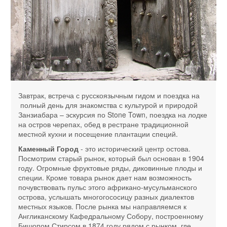
Завтрак, встреча с русскоязычным гидом и поездка на
полный день для знакомства с культурой и природой
Занзиабара – эскурсия по Stone Town, поездка на лодке
на остров черепах, обед в рестране традиционной
местной кухни и посещение плантации специй.
Каменный Город
- это исторический центр остова.
Посмотрим старый рынок, который был основан в 1904
году. Огромные фруктовые ряды, диковинные плоды и
специи. Кроме товара рынок дает нам возможность
почувствовать пульс этого африкано-мусульманского
острова, услышать многогососицу разных диалектов
местных языков. После рынка мы направляемся к
Англиканскому Кафедральному Собору, построенному
Бишопом Стирсом в 1874 году рядом с рынком, где