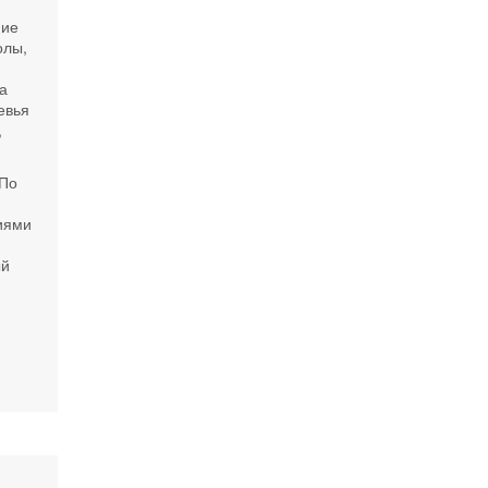
ние
олы,
а
евья
,
 По
циями
ый