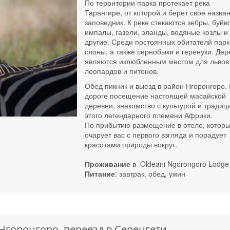
По территории парка протекает река
Тарангире, от которой и берет свое назва
заповедник. К реке стекаются зебры, буйв
импалы, газели, эланды, водяные козлы и
другие. Среди постоянных обитателй парк
слоны, а также сернобыки и геренуки. Дер
являются излюбленным местом для львов
леопардов и питонов.
Обед пикник и выезд в район Нгоронгоро.
дороге посещение настоящей масайской
деревни, знакомство с культурой и тради
этого легендарного племени Африки.
По прибытию размещение в отеле, котор
очарует вас с первого взгляда и порадует
красотами природы вокруг.
Проживание
в Oldeani Ngorongoro Lodge
Питание
: завтрак, обед, ужин
Нгоронгоро, переезд в Серенгети