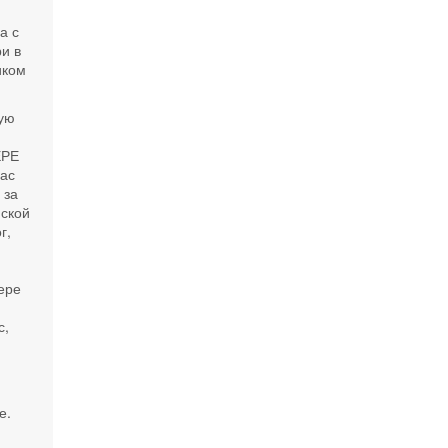
а с
и в
иком
мую
ЕРЕ
ас
 за
ской
г,
е
ере
с,
е.
e