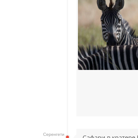
Серенгети
Сафари в кратере 