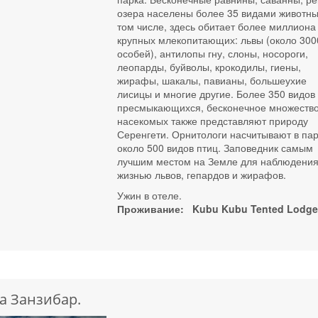
озера населены более 35 видами животны
том числе, здесь обитает более миллиона
крупных млекопитающих: львы (около 300
особей), антилопы гну, слоны, носороги,
леопарды, буйволы, крокодилы, гиены,
жирафы, шакалы, павианы, большеухие
лисицы и многие другие. Более 350 видов
пресмыкающихся, бесконечное множеств
насекомых также представляют природу
Серенгети. Орнитологи насчитывают в па
около 500 видов птиц. Заповедник самым
лучшим местом на Земле для наблюдения
жизнью львов, гепардов и жирафов.
Ужин в отеле.
Проживание: Kubu Kubu Tented Lodg
а Занзибар.