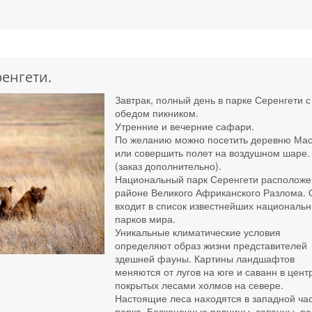
енгети.
Завтрак, полный день в парке Серенгети с
обедом пикником.
Утренние и вечерние сафари.
По желанию можно посетить деревню Ма
или совершить полет на воздушном шаре.
(заказ дополнительно).
Национальный парк Серенгети расположе
районе Великого Африканского Разлома. 
входит в список известнейших националь
парков мира.
Уникальные климатические условия
определяют образ жизни представителей
здешней фауны. Картины ландшафтов
меняются от лугов на юге и саванн в цент
покрытых лесами холмов на севере.
Настоящие леса находятся в западной ча
парка. Бесконечные равнины, саванны, ре