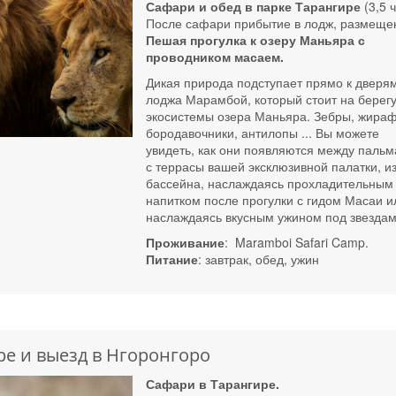
Сафари и обед в парке Тарангире
(3,5 ч
После сафари прибытие в лодж, размеще
Пешая прогулка к озеру Маньяра с
проводником масаем.
Дикая природа подступает прямо к дверя
лоджа Марамбой, который стоит на берег
экосистемы озера Маньяра. Зебры, жира
бородавочники, антилопы ... Вы можете
увидеть, как они появляются между паль
с террасы вашей эксклюзивной палатки, и
бассейна, наслаждаясь прохладительным
напитком после прогулки с гидом Масаи и
наслаждаясь вкусным ужином под звездам
Проживание
: Maramboi Safari Camp.
Питание
: завтрак, обед, ужин
ре и выезд в Нгоронгоро
Сафари в Тарангире.