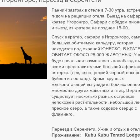
Ранний завтрак в отеле в 7-30 утра, встреч
гидом на рецепции отеля. Выезд на сафар
кратер Нгоронгро. Сафари с обедом пикн
и выезд из кратера не позднее 15-00.
Спуск в кратер, сафари в Нгоронгоро, са
большую обитаемую кальдеру, которая
находится под охраной ЮНЕСКО. В КРАТ
ОБИТАЕТ ОКОЛО 25 000 ЖИВОТНЫХ. У в
будет реальная возможность понаблюдать
всеми представителями большой африкан
пятерки. (лев, слон, редкий черный носоро
буйвол и леопард). Кроме крупных
млекопитающий вы увидите бесчисленно
множество других животных и птиц. В крат
существует несколько разных островков
непохожей растительности, небольшой ле
пресное озеро, а также содовое озерцо с
фламинго.
Переезд в Серенгети. Ужин и отдых в отел
Проживание: Kubu Kubu Tented Lodg