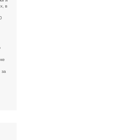
х, в
0
о
рке
 за
e