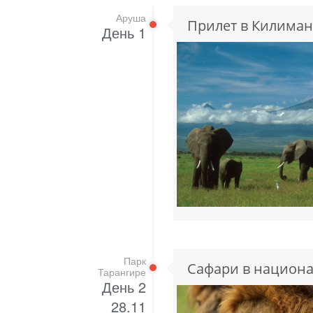
Аруша
Прилет в Килиман
День 1
Парк
Сафари в национа
Тарангире
День 2
28.11