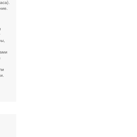
аса).
ние.
м
у
фы,
мами
з
ли
и.