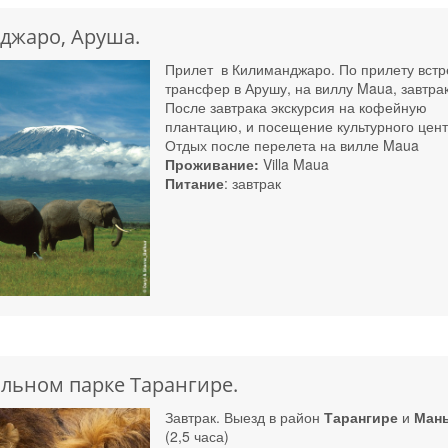
джаро, Аруша.
Прилет в Килиманджаро. По прилету встр
трансфер в Арушу, на виллу Maua, завтра
После завтрака экскурсия на кофейную
плантацию, и посещение культурного цен
Отдых после перелета на вилле Maua
Проживание:
Villa Maua
Питание
: завтрак
льном парке Тарангире.
Завтрак. Выезд в район
Тарангире
и
Ман
(2,5 часа)