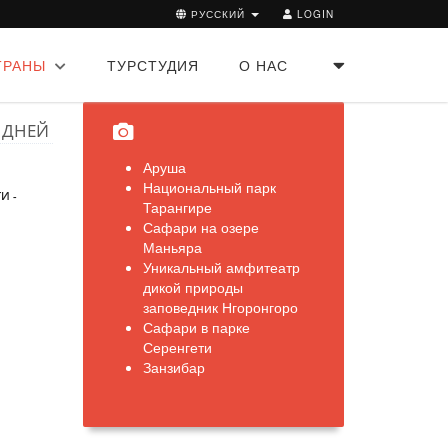
РУССКИЙ
LOGIN
ТРАНЫ
ТУРСТУДИЯ
О НАС
 ДНЕЙ
Аруша
Национальный парк
И -
Тарангире
Сафари на озере
Маньяра
Уникальный амфитеатр
дикой природы
заповедник Нгоронгоро
Сафари в парке
Серенгети
Занзибар