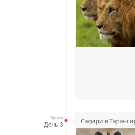
Карату
Сафари в Таранги
День 3