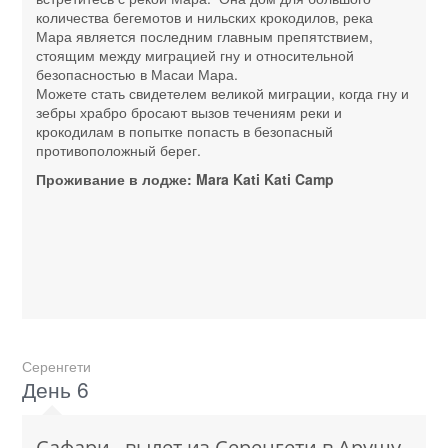
количества бегемотов и нильских крокодилов, река
Мара является последним главным препятствием,
стоящим между миграцией гну и относительной
безопасностью в Масаи Мара.
Можете стать свидетелем великой миграции, когда гну и
зебры храбро бросают вызов течениям реки и
крокодилам в попытке попасть в безопасный
противоположный берег.
Проживание в лодже: Mara Kati Kati Camp
Серенгети
День 6
Сафари , вылет из Серенгети в Арушу