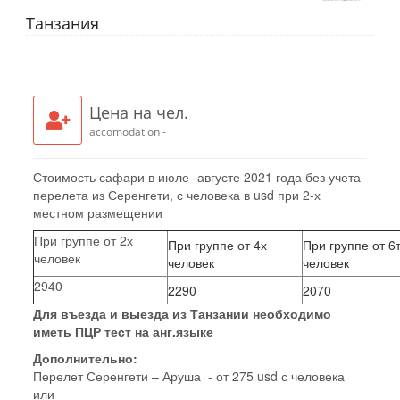
Танзания
Цена на чел.
accomodation -
Стоимость сафари в июле- августе 2021 года без учета
перелета из Серенгети, с человека в usd при 2-х
местном размещении
При группе от 2х
При группе от 4х
При группе от 6
человек
человек
человек
2940
2290
2070
Для въезда и выезда из Танзании необходимо
иметь ПЦР тест на анг.языке
Дополнительно:
Перелет Серенгети – Аруша - от 275 usd с человека
или