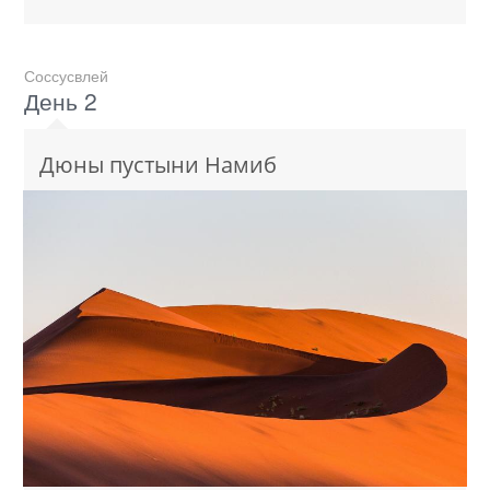
Соссусвлей
День 2
Дюны пустыни Намиб