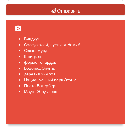
Отправить
Виндхук
Соссусфлей, пустыня Намиб
Свакопмунд.
Шпицкопп
ферме гепардов
Водопад Эпупа.
деревня химбов
Национальный парк Этоша
Плато Ватерберг
Маунт Этчу лодж