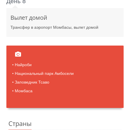
День 8
Вылет домой
Трансфер в аэропорт Момбасы, вылет домой
• Найроби
• Национальный парк Амбосели
• Заповедник Тсаво
• Момбаса
Страны