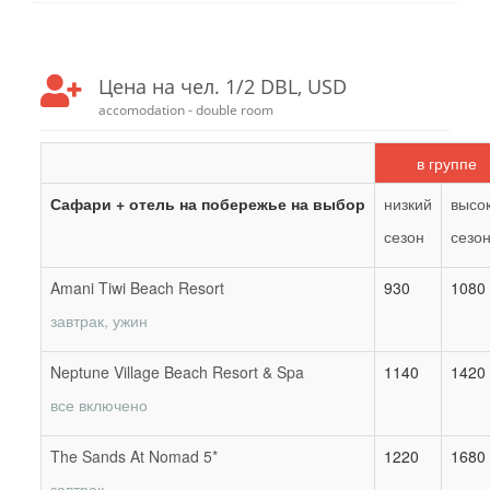
Цена на чел. 1/2 DBL, USD
accomodation - double room
в группе
Сафари + отель на побережье на выбор
низкий
высо
сезон
сезо
Amani Tiwi Beach Resort
930
1080
завтрак, ужин
Neptune Village Beach Resort & Spa
1140
1420
все включено
The Sands At Nomad 5*
1220
1680
завтрак