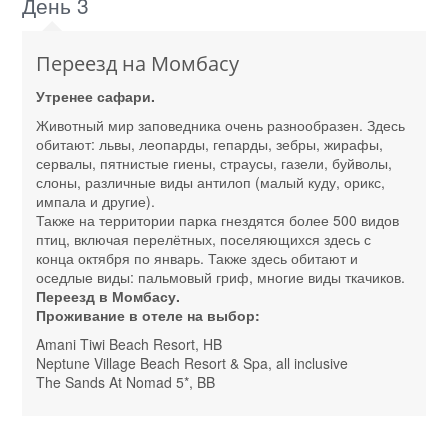
День 3
Переезд на Момбасу
Утренее сафари.
Животный мир заповедника очень разнообразен. Здесь
обитают: львы, леопарды, гепарды, зебры, жирафы,
сервалы, пятнистые гиены, страусы, газели, буйволы,
слоны, различные виды антилоп (малый куду, орикс,
импала и другие).
Также на территории парка гнездятся более 500 видов
птиц, включая перелётных, поселяющихся здесь с
конца октября по январь. Также здесь обитают и
оседлые виды: пальмовый гриф, многие виды ткачиков.
Переезд в Момбасу.
Проживание в отеле на выбор:
Amani Tiwi Beach Resort, HB
Neptune Village Beach Resort & Spa, all inclusive
The Sands At Nomad 5*, BB