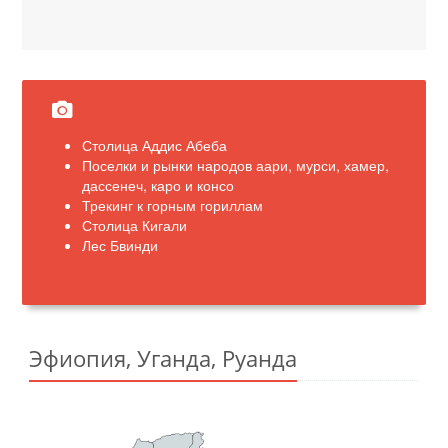
Столица Аддис Абеба
Поселки и рынки народов аари, мурси, хамер,
дассенеч, каро и консо
Трекинг к горным гориллам
Столица Кигали
Лес Бвинди
Эфиопия, Уганда, Руанда