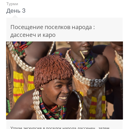
Турми
День 3
Посещение поселков народа :
дассенеч и каро
Утром экскурсия в поселок народа дассенеч, затем