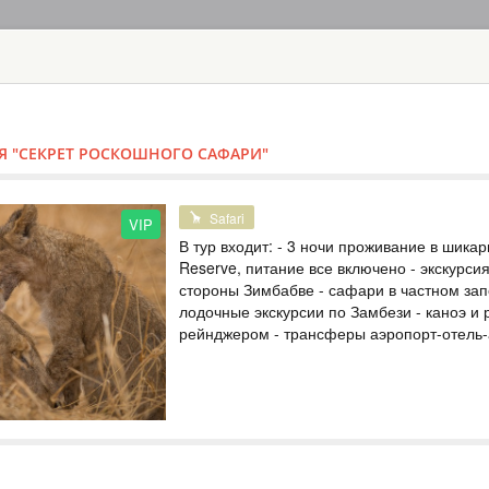
ГЛАВНАЯ
ТУРЫ
С
TOUR
HOTEL
ACTIV
MAP
Я "СЕКРЕТ РОСКОШНОГО САФАРИ"
VIP ТУРЫ: РОСКОШНАЯ 
ТУР НА ВОДО
Luxury
Safari
VIP
В тур входит: - 3 ночи проживание в шикар
ЗИМБАБВЕ
Reserve, питание все включено - экскурси
стороны Зимбабве - сафари в частном зап
Individual
лодочные экскурсии по Замбези - каноэ и
В тур входит: - 2 
рейнджером - трансферы аэропорт-отель
все включено - эк
Виктория (со стор
пешее сафари - бе
Cafe - трансферы 
ТУР НА ВОДО
LIVINGSTONE