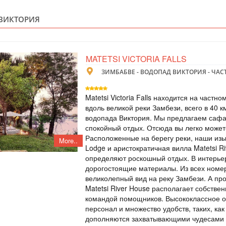
 ВИКТОРИЯ
ЗИМБАБВЕ
Individual
В тур входит: - 2 н
питание завтрак - 
MATETSI VICTORIA FALLS
Виктория - полет 
природе - трансфе
ЗИМБАБВЕ - ВОДОПАД ВИКТОРИЯ - ЧА
ТУР В СТИЛЕ 
Luxury
Matetsi Victoria Falls находится на частн
ВОДОПАДА"
вдоль великой реки Замбези, всего в 40 к
водопада Виктория. Мы предлагаем сафа
спокойный отдых. Отсюда вы легко может
ЗАМБИЯ - З
Расположенные на берегу реки, наши изы
More..
Lodge и аристократичная вилла Matetsi R
Individual
определяют роскошный отдых. В интерье
В тур входит: - 1 
дорогостоящие материалы. Из всех номе
завтрак - 2 ночи п
питание завтрак - 
великолепный вид на реку Замбези. А пр
по Замбези - сафа
Matetsi River House располагает собств
аэропорт-отель-аэ
командой помощников. Высококлассное 
экскурсия на остро
персонал и множество удобств, таких, как
дополняются захватывающими чудесами 
ТУР НА ВОДО
VIP