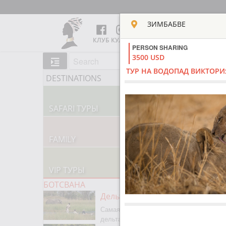
ЗИМБАБВЕ
КЛУБ КУЛЬТ АФРИКИ
PERSON SHARING
3500 USD
ТУР НА ВОДОПАД ВИКТОРИ
DESTINATIONS
SAFARI ТУРЫ
60 ПАРКОВ, 300+ ЛОДЖЕЙ
FAMILY
В АФРИКУ С ДЕТЬМИ
VIP ТУРЫ
РОСКОШНАЯ КОЛЛЕКЦИЯ
БОТСВАНА
Дельта Окаванго
Самая большая внутренняя
дельта планеты