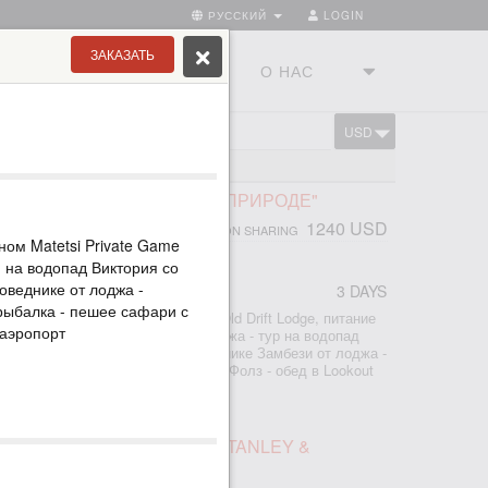
РУССКИЙ
LOGIN
ЗАКАЗАТЬ
ТРАНЫ
ТУРСТУДИЯ
О НАС
USD
CART
КОЛЛЕКЦИЯ
ПАД ВИКТОРИЯ "БЛИЖЕ К ПРИРОДЕ"
1240 USD
PERSON SHARING
ном Matetsi Private Game
я на водопад Виктория со
оведнике от лоджа -
3 DAYS
 рыбалка - пешее сафари с
ночи проживание в делюкс лодже Old Drift Lodge, питание
-аэропорт
склюзивные речные сафари от лоджа - тур на водопад
оны Зимбабве) - сафари в заповеднике Замбези от лоджа -
сплатный шаттл в город Виктория Фолз - обед в Lookout
аэропорт-отель-аэропорт
ПАД ВИКТОРИЯ В СТИЛЕ STANLEY &