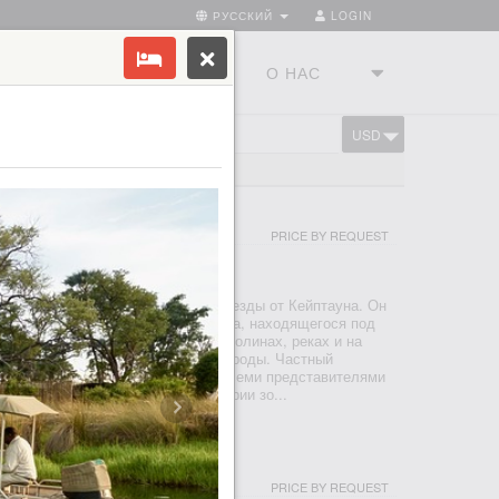
РУССКИЙ
LOGIN
ТРАНЫ
ТУРСТУДИЯ
О НАС
USD
CART
300+ ЛОДЖЕЙ
I & SPA
PRICE BY REQUEST
УН
a расположен менее чем в 2 часах езды от Кейптауна. Он
итающего в этих краях черного орла, находящегося под
ния. В великолепных горах Кару, долинах, реках и на
тся нетронутый остров дикой природы. Частный
 предлагает отдых и сафари со всеми представителями
ой Пятерки в свободной от малярии зо...
PRICE BY REQUEST