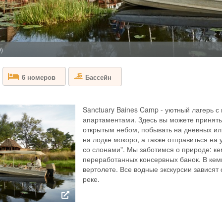
БОТСВАНА - Д
Sanctuary Baines'
апартаментами. Ке
основной дом и го
открытой веранды 
9)
романтическом оаз
открытым небом. М
Бассейн
6 номеров
BISATE LODGE
Sanctuary Baines Camp - уютный лагерь 
РУАНДА - ПАР
апартаментами. Здесь вы можете принять
открытым небом, побывать на дневных ил
Bisate Lodge, рас
на лодке мокоро, а также отправиться на
предлагает первок
со слонами". Мы заботимся о природе: ке
видение восстанов
переработанных консервных банок. В кем
Bisate Lodge нахо
вертолете. Все водные экскурсии зависят 
вулканического ко
вулканов Бисоке 
реке.
лесам...
CHIEF'S CAMP