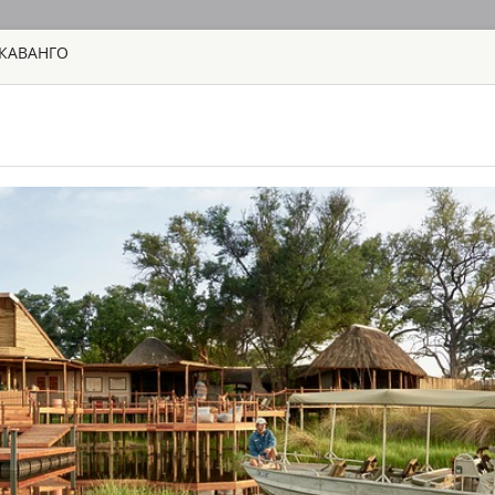
ОКАВАНГО
ГЛАВНАЯ
ТУРЫ
С
TOUR
HOTEL
ACTIV
MAP
SAFARI ТУРЫ: 60 ПАРКОВ, 
AQUILA SAFAR
ЮАР - КЕЙПТА
Aquila Safari & Sp
назван в честь об
угрозой исчезнове
холмах располагаю
заповедник Аквила
Большой Африканск
BAINES’ CAMP