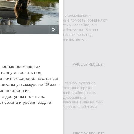
ЕЛЬТА ОКАВАНГО
 Camp - это маленький кемп с шестью роскошными
мп стоит над рекой Боро, деревянные помосты соединяют
стевые номера. Вы можете отдохнуть у бассейна, а с
понаблюдать как купаются слоны и бегемоты. В этом
исе вы можете принять ванну и провести ночь под
ы заботимся о природе. При строительстве к...
PRICE BY REQUEST
с шестью роскошными
К ВУЛКАНОВ
 ванну и поспать под
и ночных сафари, покататься
положенный рядом с Национальным парком вулканов
 уникальную экскурсию "Жизнь
лассный трекинг горилл. Его отличает новаторское
мп построен из
ления лесов и партнерских отношений с обществом.
пе доступны полеты на
дится в природном амфитеатре эродированного
от сезона и уровня воды в
нуса. Из него открываются захватывающие виды на пики
и Карисимби, возвышающиеся над афро-альпийскими
PRICE BY REQUEST