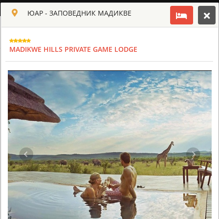
РУССКИЙ
ЮАР - ЗАПОВЕДНИК МАДИКВЕ
Toggle navigation
КЛУБ КУЛЬТ АФРИКИ
MADIKWE HILLS PRIVATE GAME LODGE
USD
TOUR
HOTEL
ACTIV
MAP
CART
ЮАР - ЗАПОВЕДНИК МАДИКВЕ
MADIKWE DITHABA LODGE