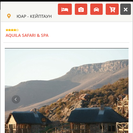
РУССКИЙ
ЮАР - КЕЙПТАУН
Toggle navigation
КЛУБ КУЛЬТ АФРИКИ
USD
AQUILA SAFARI & SPA
TOUR
HOTEL
ACTIV
MAP
CART
ЮАР - КЕЙПТАУН
AQUILA SAFARI & SPA