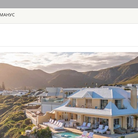
РМАНУС
ГЛАВНАЯ
ТУРЫ
С
TOUR
HOTEL
ACTIV
MAP
ЮАР
AHA LESEDI A
ЮАР - ЙОХАНН
Aha Lesedi находи
Всемирного наслед
переводится как "с
достопримечатель
Здесь вы из первы
народов: зулу, ксо
AQUILA SAFAR