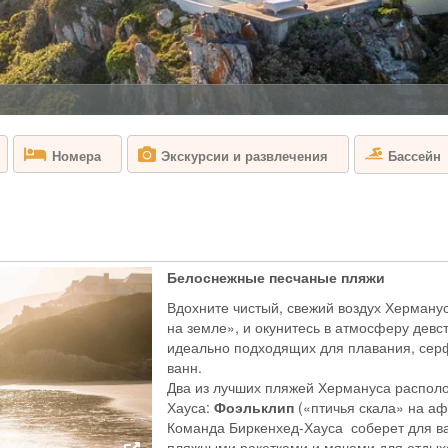
ЮАР - КЕЙПТА
Aquila Safari & Sp
назван в честь об
угрозой исчезнове
холмах располагаю
заповедник Аквила
Большой Африканск
Бассейн
Номера
Экскурсии и развлечения
BAKUBUNG B
ЮАР - ПИЛАНЕ
Bakubung Bush Lod
Белоснежные песчаные пляжи
в десяти минутах 
Вдохните чистый, свежий воздух Херманус
Пиланесберг - в с
Большую африканск
на земле», и окунитесь в атмосферу девс
сафари. Лодж раск
идеально подходящих для плавания, сер
львиных прайдов д
ванн.
Два из лучших пляжей Хермануса распол
Хауса:
Фоэльклип
(«птичья скала» на а
BIRKENHEAD
Команда Биркенхед-Хауса соберет для ва
пляжными ракетками и мячами для отдыха