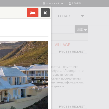
РУССКИЙ
LOGIN
ТРАНЫ
ТУРСТУДИЯ
О НАС
USD
CART
FRICAN LODGE & CULTURAL VILLAGE
PRICE BY REQUEST
ЕСБУРГ
тся недалеко от Колыбели человечества - памятника
ия ЮНЕСКО, к северу от Йоханнесбурга. "Леседи", что
вет", был основан в 1995 году как туристическая
ность с настоящими южноафриканскими поселениями.
х рук узнаете о культуре и традициях южноафриканских
са, басуто, педи и ндебеле и по сей день ж...
I & SPA
PRICE BY REQUEST