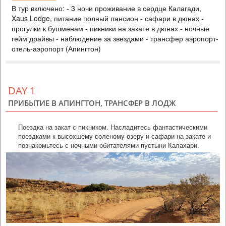
В тур включено: - 3 ночи проживание в сердце Калагади,
1285 USD
PERSON SHARING
Xaus Lodge, питание полный пансион - сафари в дюнах -
SOUTH AFRICA
прогулки к бушменам - пикники на закате в дюнах - ночные
гейм драйвы - наблюдение за звездами - трансфер аэропорт-
4 DAYS
Individual
отель-аэропорт (Апингтон)
В тур включено: - 3 ночи проживание в сердце Калагади, Xaus
Lodge, питание полный пансион - сафари в дюнах - прогулки к
бушменам - пикники на закате в дюнах - ночные гейм драйвы -
наблюдение за звездами - трансфер аэропорт-отель-аэропорт
(Апингтон)
DAY 1
ПРИБЫТИЕ В АПИНГТОН, ТРАНСФЕР В ЛОДЖ
Поездка на закат с пикником. Насладитесь фантастическими
поездками к высохшему соленому озеру и сафари на закате и
познакомьтесь с ночными обитателями пустыни Калахари.