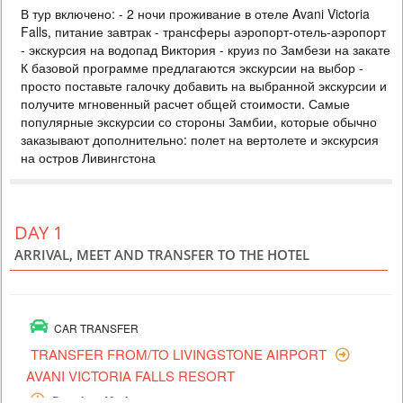
В тур включено: - 2 ночи проживание в отеле Avani Victoria
518 USD
PERSON SHARING
Falls, питание завтрак - трансферы аэропорт-отель-аэропорт
ZAMBIA
- экскурсия на водопад Виктория - круиз по Замбези на закате
К базовой программе предлагаются экскурсии на выбор -
3 DAYS
Scheduled Tour
просто поставьте галочку добавить на выбранной экскурсии и
В тур включено: - 2 ночи проживание в отеле Avani Victoria Falls,
получите мгновенный расчет общей стоимости. Самые
питание завтрак - трансферы аэропорт-отель-аэропорт - экскурсия
на водопад Виктория - круиз по Замбези на закате К базовой
популярные экскурсии со стороны Замбии, которые обычно
программе предлагаются экскурсии на выбор - просто поставьте
заказывают дополнительно: полет на вертолете и экскурсия
галочку добавить на выбранной экскурсии и получите мгновенный
на остров Ливингстона
расчет общей стоимости. Самые популярные экскурсии со стороны
Замбии, которые обы...
DAY 1
ARRIVAL, MEET AND TRANSFER TO THE HOTEL
CAR TRANSFER
TRANSFER FROM/TO LIVINGSTONE AIRPORT
AVANI VICTORIA FALLS RESORT
Duration: 40min