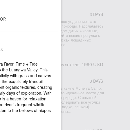
3 DAYS
ОР.
эмпе Nsolo. Здесь вы получите полное уединение - это
островок комфорта посреди дикой природы. Расслабьтесь
де, наблюдая за ежедневным парадом диких животных,
тоянной речной лагуне. Комбинируйте пешие прогулки с
иле, посетите верховья реки в поисках лошадиных
ланда и конгони. Недалеко от кемпа...
RK
НОЙ ЛУАНГВЕ, MCHENJA
a River, Time + Tide
1990 USD
PERSON SHARING
o the Luangwa Valley. This
nticity with grass and canvas
3 DAYS
 the exquisitely tranquil
nt organic textures, creating
сафари и отдыха в Южной Луангве в кэмпе Mchenja Camp.
rly days of exploration. With
a - родина пешеходного сафари, это идеальное место для
го отдыха и приключений в дикой природе. С опытной
 is a haven for relaxation.
 можете по своему усмотрению исследовать все уголки
e river’s frequent wildlife
ка Южная Луангва (на машине, на лодке, пешком).
sten to the bellows of hippos
henja всегда насыщенны и интересны...
НОЙ ЛУАНГВЕ, KAKULI