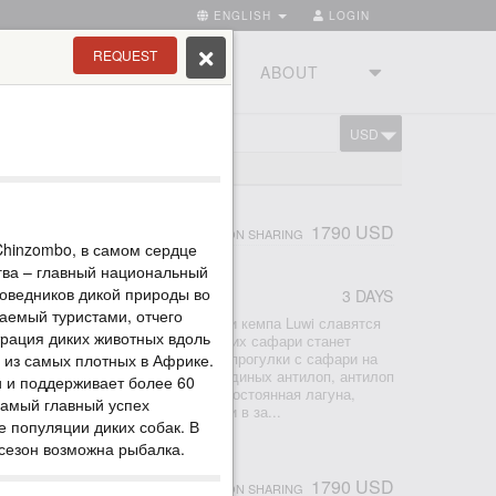
ENGLISH
LOGIN
REQUEST
RIES
TOURSTUDIO
ABOUT
USD
CART
ATIONAL PARK
НОЙ ЛУАНГВЕ, LUWI
1790 USD
PERSON SHARING
Chinzombo, в самом сердце
гва – главный национальный
поведников дикой природы во
3 DAYS
аемый туристами, отчего
уединенном кэмпе Luwi. Окрестности кемпа Luwi славятся
трация диких животных вдоль
обаками. Их трекинг во время пеших сафари станет
ключением! Комбинируйте пешие прогулки с сафари на
а из самых плотных в Африке.
ите верховья реки в поисках лошадиных антилоп, антилоп
и и поддерживает более 60
 Недалеко от кемпа расположена постоянная лагуна,
Самый главный успех
их диких животных в особенности в за...
е популяции диких собак. В
 сезон возможна рыбалка.
НОЙ ЛУАНГВЕ, NSOLO
1790 USD
PERSON SHARING