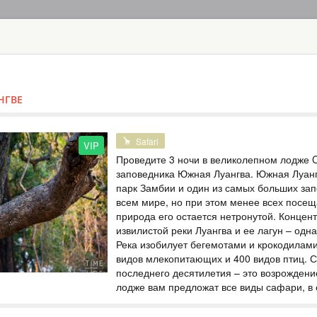
HOME
TOURS
COUNT
TOUR
HOTEL
ACTIV
MAP
НГВЕ
ZAMBIA - SOUTH LUANGWA N
САФАРИ В ЮЖ
Eco Style
Safari
VIP
Проведите 3 ночи в великолепном лодже 
ZAMBIA
заповедника Южная Луангва. Южная Луан
парк Замбии и один из самых больших за
Safari
всем мире, но при этом менее всех посещ
3 дня и 2 ночи в 
природа его остается нетронутой. Концен
львами и дикими с
незабываемым при
извилистой реки Луангва и ее лагун – одн
автомобиле, посет
Река изобилует бегемотами и крокодилам
Эланда и конгони.
видов млекопитающих и 400 видов птиц. 
привлекающая мног
последнего десятилетия – это возрождени
лодже вам предложат все виды сафари, в
САФАРИ В ЮЖ
Eco Style