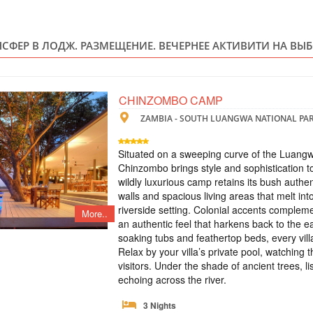
ZAMBIA
Safari
НСФЕР В ЛОДЖ. РАЗМЕЩЕНИЕ. ВЕЧЕРНЕЕ АКТИВИТИ НА ВЫБ
3 дня и 2 ночи в к
самый настоящий 
на тенистой веран
стремящихся к пос
сафари на автомоб
CHINZOMBO CAMP
антилоп, антилоп Э
ZAMBIA - SOUTH LUANGWA NATIONAL PA
CАФАРИ В ЮЖ
Situated on a sweeping curve of the Luangw
Chinzombo brings style and sophistication t
ZAMBIA
wildly luxurious camp retains its bush authe
walls and spacious living areas that melt into
Safari
riverside setting. Colonial accents compleme
Три дня и 2 ночи 
More..
an authentic feel that harkens back to the ea
Парк South Luangw
любителей активно
soaking tubs and feathertop beds, every villa
командой гидов вы
Relax by your villa’s private pool, watching th
Национального пар
visitors. Under the shade of ancient trees, li
Сафари в кемпе Mc
echoing across the river.
САФАРИ В ЮЖ
3 Nights