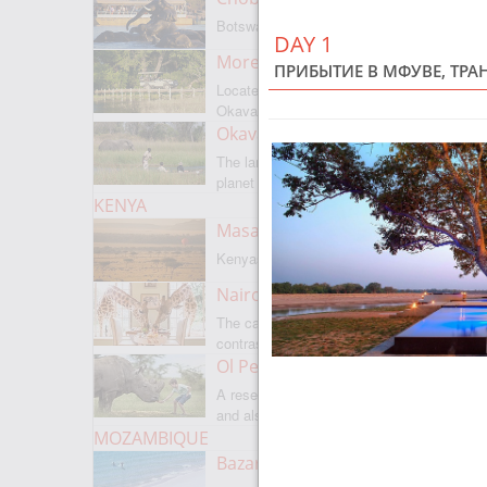
Botswanas most famous park
DAY 1
Moremi Game Reserve
ПРИБЫТИЕ В МФУВЕ, ТРА
Located on the border with
Okavango
Okavango Delta
The largest internal delta on the
planet
KENYA
Masai Mara
Kenyas most famous park
Nairobi
The capital of Kenya is a city of
contrasts
Ol Pejeta
A reserve where there is everything,
and also rare rhinoceroses
MOZAMBIQUE
Bazaruto Archipelago