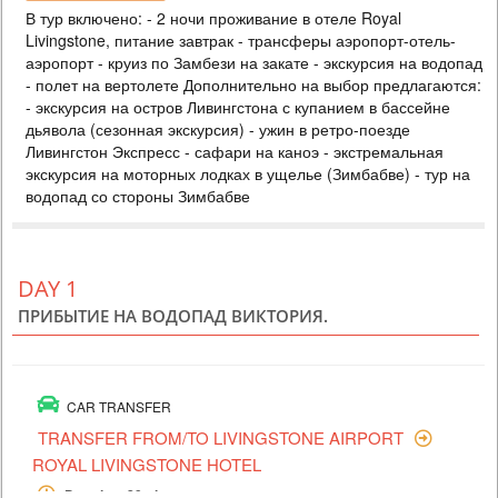
В тур включено: - 2 ночи проживание в отеле Royal
ZAMBEZI SAFARI LODGE
Livingstone, питание завтрак - трансферы аэропорт-отель-
PRICE BY REQUEST
аэропорт - круиз по Замбези на закате - экскурсия на водопад
ZIMBABWE
- полет на вертолете Дополнительно на выбор предлагаются:
- экскурсия на остров Ливингстона с купанием в бассейне
4 DAYS
Safari
дьявола (сезонная экскурсия) - ужин в ретро-поезде
Included: - 3 nights accommodation at Imbalala Lodge on full board
Ливингстон Экспресс - сафари на каноэ - экстремальная
basis, local drinks - all transfers - Victoria Falls visit - Full day Chobe
экскурсия на моторных лодках в ущелье (Зимбабве) - тур на
National Park (river safari, lunch and game drive) - morning and
afternoon safari in Zambezi NP (private concession) - morning and
водопад со стороны Зимбабве
afternoon river safari
DAY 1
ПРИБЫТИЕ НА ВОДОПАД ВИКТОРИЯ.
CAR TRANSFER
TRANSFER FROM/TO LIVINGSTONE AIRPORT
ROYAL LIVINGSTONE HOTEL
Duration: 20min