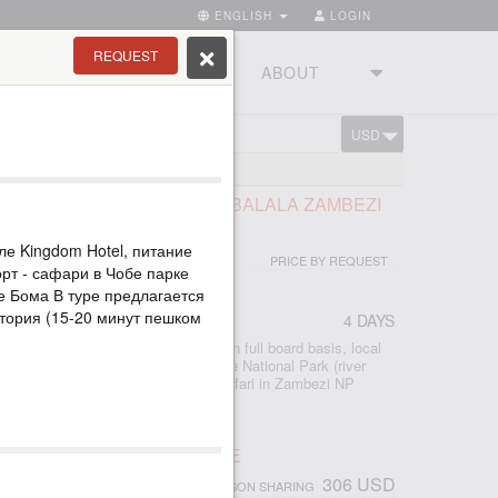
ENGLISH
LOGIN
REQUEST
RIES
TOURSTUDIO
ABOUT
USD
CART
LS TOUR AND SAFARI AT IMBALALA ZAMBEZI
E
еле Kingdom Hotel, питание
PRICE BY REQUEST
орт - сафари в Чобе парке
е Бома В туре предлагается
тория (15-20 минут пешком
4 DAYS
 accommodation at Imbalala Lodge on full board basis, local
s - Victoria Falls visit - Full day Chobe National Park (river
ame drive) - morning and afternoon safari in Zambezi NP
 - morning and afternoon river safari
ПАД ВИКТОРИЯ, ЗИМБАБВЕ
306 USD
PERSON SHARING