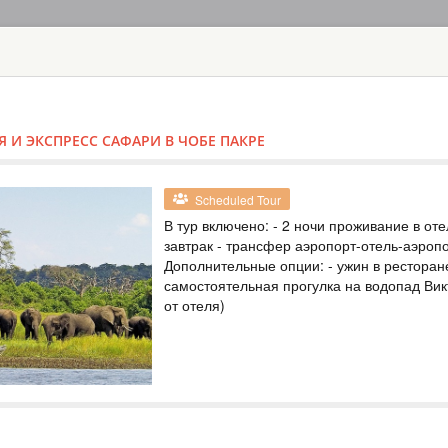
HOME
TOURS
COUNT
TOUR
HOTEL
ACTIV
MAP
 И ЭКСПРЕСС САФАРИ В ЧОБЕ ПАКРЕ
ZIMBABWE
VICTORIA FAL
Scheduled Tour
SAFARI LODG
В тур включено: - 2 ночи проживание в от
завтрак - трансфер аэропорт-отель-аэроп
ZIMBABWE
Дополнительные опции: - ужин в ресторан
самостоятельная прогулка на водопад Вик
Safari
от отеля)
Included: - 3 nights
drinks - all transfer
safari, lunch and g
(private concession)
ТУР НА ВОДО