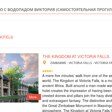
ZIMBABWE
О С ВОДОПАДОМ ВИКТОРИЯ (САМОСТОЯТЕЛЬНАЯ ПРОГУЛ
Scheduled Tou
В стоимость входит
standard room, пит
экскурсия на водоп
Lookout Cafe - кру
HOTELS
ТУР НА ВОДО
ЧОБЕ ПАКРЕ
THE KINGDOM AT VICTORIA FALLS
ZIMBABWE - VICTORIA FALLS - VICTORIA 
ZIMBABWE
Scheduled Tou
A mere five minutes’ walk from one of the s
В тур включено: - 
world, The Kingdom at Victoria Falls, is a mo
- трансфер аэропо
ancient Africa. Built around a man-made wa
опции: - ужин в р
hotel creates the impression of having been
прогулка на водоп
crested domes and pillars join the hazy divi
More..
and extravagant fantasy. The distinctive arc
TOUR TO THE
the Great Zimbabwe Monument in Masvingo 
atmosphere. The Kingdom at Victoria Falls ha