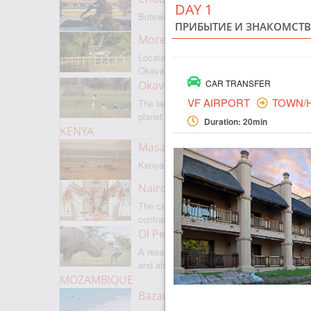
DAY 1
Botswanas most famous park
ПРИБЫТИЕ И ЗНАКОМСТВ
Moremi Game Reserve
Located on the border with
Okavango
CAR TRANSFER
Okavango Delta
VF AIRPORT
TOWN/
The largest internal delta on the
planet
Duration: 20min
KENYA
Masai Mara
Kenyas most famous park
Nairobi
The capital of Kenya is a city of
contrasts
Ol Pejeta
A reserve where there is everything,
and also rare rhinoceroses
MOZAMBIQUE
Bazaruto Archipelago