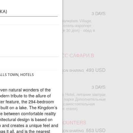
КА)
3 DAYS
r
: - 2 ночи проживание в отеле Shearwaters Village,
ание завтраки - трансфер аэропорт-отель-аэропорт -
ад (входной билет оплата на месте 30 дол) - обед в
из по Замбези на закате
ПАД ВИКТОРИЯ И ЭКСПРЕСС САФАРИ В
493 USD
PERSON SHARING
FALLS TOWN, HOTELS
3 DAYS
r
even natural wonders of the
2 ночи проживание в отеле Kingdom Hotel, питание завтрак
dern tribute to the allure of
рт-отель-аэропорт - сафари в Чобе парке Дополнительные
ter feature, the 294-bedroom
есторане Бома В туре предлагается самостоятельная
 built on a lake. The Kingdom’s
ад Виктория (15-20 минут пешком от отеля)
de between comfortable reality
hitectural design is based on
 WATERFALL UNUSUAL ENCOUNTERS
and creates a unique feel and
553 USD
PERSON SHARING
s it all, and is the nearest