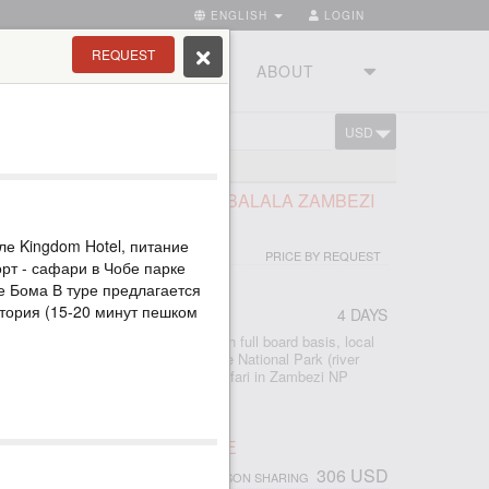
ENGLISH
LOGIN
REQUEST
RIES
TOURSTUDIO
ABOUT
USD
CART
LS TOUR AND SAFARI AT IMBALALA ZAMBEZI
E
еле Kingdom Hotel, питание
PRICE BY REQUEST
орт - сафари в Чобе парке
е Бома В туре предлагается
тория (15-20 минут пешком
4 DAYS
 accommodation at Imbalala Lodge on full board basis, local
s - Victoria Falls visit - Full day Chobe National Park (river
ame drive) - morning and afternoon safari in Zambezi NP
 - morning and afternoon river safari
ПАД ВИКТОРИЯ, ЗИМБАБВЕ
306 USD
PERSON SHARING