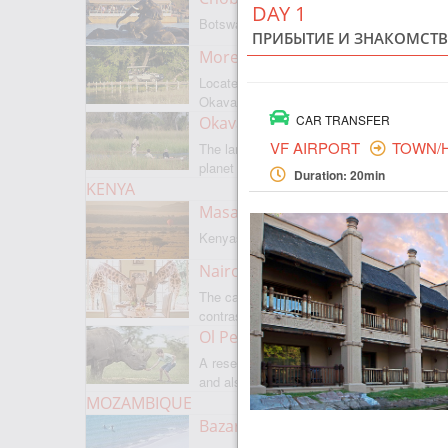
DAY 1
Botswanas most famous park
ПРИБЫТИЕ И ЗНАКОМСТВ
Moremi Game Reserve
Located on the border with
Okavango
CAR TRANSFER
Okavango Delta
VF AIRPORT
TOWN/
The largest internal delta on the
planet
Duration: 20min
KENYA
Masai Mara
Kenyas most famous park
Nairobi
The capital of Kenya is a city of
contrasts
Ol Pejeta
A reserve where there is everything,
and also rare rhinoceroses
MOZAMBIQUE
Bazaruto Archipelago