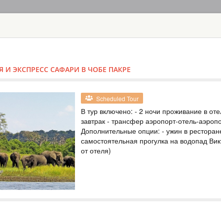
HOME
TOURS
COUNT
TOUR
HOTEL
ACTIV
MAP
 И ЭКСПРЕСС САФАРИ В ЧОБЕ ПАКРЕ
ZIMBABWE
VICTORIA FAL
Scheduled Tour
SAFARI LODG
В тур включено: - 2 ночи проживание в от
завтрак - трансфер аэропорт-отель-аэроп
ZIMBABWE
Дополнительные опции: - ужин в ресторан
самостоятельная прогулка на водопад Вик
Safari
от отеля)
Included: - 3 nights
drinks - all transfer
safari, lunch and g
(private concession)
ТУР НА ВОДО