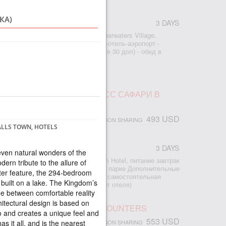
КА)
3 DAYS
r
: - 2 ночи проживание в отеле Shearwaters Village,
ание завтраки - трансфер аэропорт-отель-аэропорт -
ад (входной билет оплата на месте 30 дол) - обед в
из по Замбези на закате
ПАД ВИКТОРИЯ И ЭКСПРЕСС САФАРИ В
493 USD
PERSON SHARING
FALLS TOWN, HOTELS
3 DAYS
r
even natural wonders of the
2 ночи проживание в отеле Kingdom Hotel, питание завтрак
dern tribute to the allure of
рт-отель-аэропорт - сафари в Чобе парке Дополнительные
ter feature, the 294-bedroom
есторане Бома В туре предлагается самостоятельная
 built on a lake. The Kingdom’s
ад Виктория (15-20 минут пешком от отеля)
de between comfortable reality
hitectural design is based on
 WATERFALL UNUSUAL ENCOUNTERS
and creates a unique feel and
553 USD
PERSON SHARING
s it all, and is the nearest