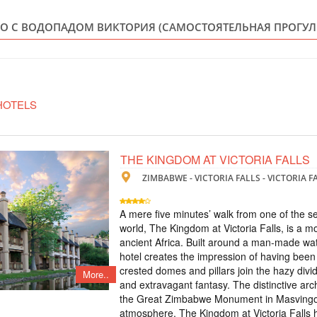
ZIMBABWE
О С ВОДОПАДОМ ВИКТОРИЯ (САМОСТОЯТЕЛЬНАЯ ПРОГУЛ
Scheduled Tou
В стоимость входит
standard room, пит
экскурсия на водоп
Lookout Cafe - кру
HOTELS
ТУР НА ВОДО
ЧОБЕ ПАКРЕ
THE KINGDOM AT VICTORIA FALLS
ZIMBABWE - VICTORIA FALLS - VICTORIA 
ZIMBABWE
Scheduled Tou
A mere five minutes’ walk from one of the s
В тур включено: - 
world, The Kingdom at Victoria Falls, is a mo
- трансфер аэропо
ancient Africa. Built around a man-made wa
опции: - ужин в р
hotel creates the impression of having been
прогулка на водоп
crested domes and pillars join the hazy divi
More..
and extravagant fantasy. The distinctive arc
TOUR TO THE
the Great Zimbabwe Monument in Masvingo 
atmosphere. The Kingdom at Victoria Falls ha